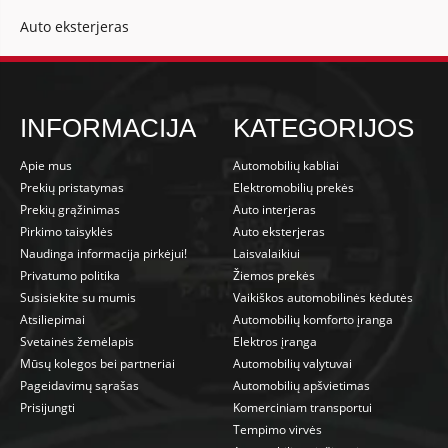
Auto eksterjeras
INFORMACIJA
KATEGORIJOS
Apie mus
Automobilių kabliai
Prekių pristatymas
Elektromobilių prekės
Prekių grąžinimas
Auto interjeras
Pirkimo taisyklės
Auto eksterjeras
Naudinga informacija pirkėjui!
Laisvalaikiui
Privatumo politika
Žiemos prekės
Susisiekite su mumis
Vaikiškos automobilinės kėdutės
Atsiliepimai
Automobilių komforto įranga
Svetainės žemėlapis
Elektros įranga
Mūsų kolegos bei partneriai
Automobilių valytuvai
Pageidavimų sąrašas
Automobilių apšvietimas
Prisijungti
Komerciniam transportui
Tempimo virvės