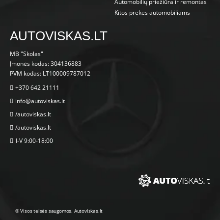
Automobilių priežiūra ir remontas
Kitos prekės automobiliams
AUTOVISKAS.LT
MB "Skolas"
Įmonės kodas: 304136883
PVM kodas: LT100009787012
+370 642 21111
info@autoviskas.lt
/autoviskas.lt
/autoviskas.lt
I-V 9:00-18:00
© Visos teisės saugomos. Autoviskas.lt