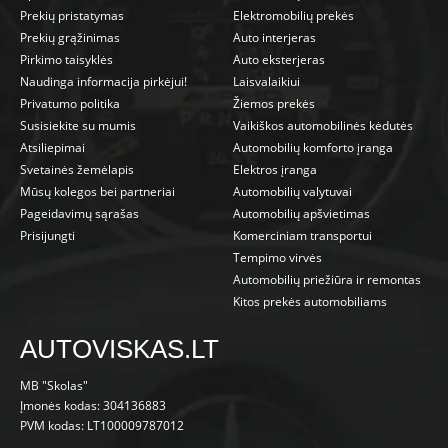
Prekių pristatymas
Elektromobilių prekės
Prekių grąžinimas
Auto interjeras
Pirkimo taisyklės
Auto eksterjeras
Naudinga informacija pirkėjui!
Laisvalaikiui
Privatumo politika
Žiemos prekės
Susisiekite su mumis
Vaikiškos automobilinės kėdutės
Atsiliepimai
Automobilių komforto įranga
Svetainės žemėlapis
Elektros įranga
Mūsų kolegos bei partneriai
Automobilių valytuvai
Pageidavimų sąrašas
Automobilių apšvietimas
Prisijungti
Komerciniam transportui
Tempimo virvės
Automobilių priežiūra ir remontas
Kitos prekės automobiliams
AUTOVISKAS.LT
MB "Skolas"
Įmonės kodas: 304136883
PVM kodas: LT100009787012