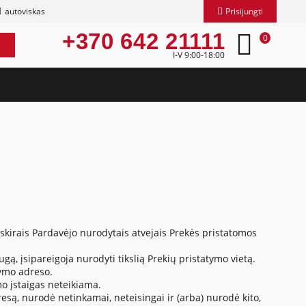
autoviskas
Prisijungti
+370 642 21111
0
I-V 9:00-18:00
Atskirais Pardavėjo nurodytais atvejais Prekės pristatomos
, įsipareigoja nurodyti tikslią Prekių pristatymo vietą.
tymo adreso.
mo įstaigas neteikiama.
esą, nurodė netinkamai, neteisingai ir (arba) nurodė kito,