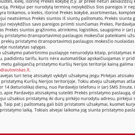
uotes, kiekį, išorinę Prekės kokybę (t.y. ar prekė neturi akivaizdž
ciją. Pirkėjui per nurodytą terminą neįvykdžius šios pareigos ir ne
yra tinkamos, o kiekis, išorinė Prekės kokybė, asortimentas, komplek
kėjui neatsiėmus Prekės siuntos iš siuntų paštomato, Prekės siunta
ėjui neįvykdžius savo pareigos priimti siunčiamas Prekes, Pardavėjas t
 Prekės siuntos grąžinimo, atrinkimo, logistikos, saugojimo ir (ar) 
kių pristatymo (transportavimo) paslaugos mokesčiai pateikiami užsa
s prekių pristatymo (transportavimo) paslaugos mokesčio nuolaidas 
ėje nustatytas sąlygas.
gu užsakymo patvirtinimo puslapyje nenurodyta kitaip, pristatymas 
, padidintu tarifu, kuris nėra automatiškai apskaičiuojamas ir pri
metu galiojančią pristatymo Kuršių Nerijos teritorije kainą galima
o@autoviskas.lt
.
avėjas turi teisę atsisakyti vykdyti užsakymą jeigu Pirkėjas atsisak
pristatymą Kuršių Nerijos teritorijoje. Tokiu atveju užsakymas at
er 14 (keturiolika) dienų, nuo Pardavėjo telefonu ir (ar) SMS žinute, 
, apie Pardavėjo atsisakymą suteikti Prekės pristatymo paslaugą, d
ėjui užsakius pristatymą iki durų pirkėjo nurodytu adresu, pirkėjui s
. Taip pat į paštomatą gali būti pristatomi užsakymai, kuomet kurjer
pristatymo laiką. Tokiais atvejai laikoma jog siunta pristatymo pasl