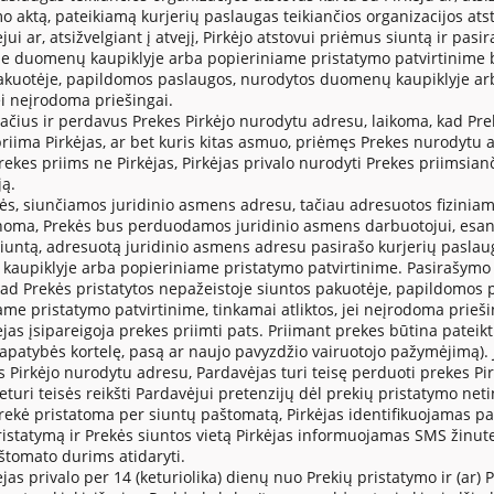
mo aktą, pateikiamą kurjerių paslaugas teikiančios organizacijos a
ėjui ar, atsižvelgiant į atvejį, Pirkėjo atstovui priėmus siuntą ir pas
e duomenų kaupiklyje arba popieriniame pristatymo patvirtinime be
akuotėje, papildomos paslaugos, nurodytos duomenų kaupiklyje arb
jei neįrodoma priešingai.
tačius ir perdavus Prekes Pirkėjo nurodytu adresu, laikoma, kad Prek
 priima Pirkėjas, ar bet kuris kitas asmuo, priėmęs Prekes nurodytu 
 Prekes priims ne Pirkėjas, Pirkėjas privalo nurodyti Prekes priim
ją.
kės, siunčiamos juridinio asmens adresu, tačiau adresuotos fiziniam
oma, Prekės bus perduodamos juridinio asmens darbuotojui, esanč
iuntą, adresuotą juridinio asmens adresu pasirašo kurjerių paslaug
aupiklyje arba popieriniame pristatymo patvirtinime. Pasirašymo
kad Prekės pristatytos nepažeistoje siuntos pakuotėje, papildomos
ame pristatymo patvirtinime, tinkamai atliktos, jei neįrodoma prieši
kėjas įsipareigoja prekes priimti pats. Priimant prekes būtina patei
apatybės kortelę, pasą ar naujo pavyzdžio vairuotojo pažymėjimą). J
os Pirkėjo nurodytu adresu, Pardavėjas turi teisę perduoti prekes 
neturi teisės reikšti Pardavėjui pretenzijų dėl prekių pristatymo n
 Prekė pristatoma per siuntų paštomatą, Pirkėjas identifikuojamas 
ristatymą ir Prekės siuntos vietą Pirkėjas informuojamas SMS žinut
štomato durims atidaryti.
ėjas privalo per 14 (keturiolika) dienų nuo Prekių pristatymo ir (a