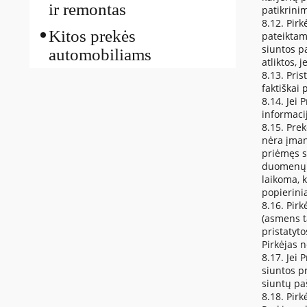
ir remontas
patikrini
8.12. Pirk
Kitos prekės
pateiktam
siuntos p
automobiliams
atliktos, 
8.13. Pris
faktiškai
8.14. Jei
informaci
8.15. Pre
nėra įman
priėmęs s
duomenų k
laikoma, 
popierini
8.16. Pir
(asmens t
pristatyt
Pirkėjas 
8.17. Jei
siuntos p
siuntų pa
8.18. Pirk