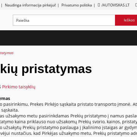
|
Naudinga informacija pirkėjui!
|
Privatumo politika
|
/AUTOVISKAS.LT
Ieškoti
statymas
kių pristatymas
iš
Pirkimo taisyklių
tymas
jo pasirinkimu, Prekes Pirkėjo sąskaita pristato transporto įmonė. 
 sąskaita.
ėjas užsakymo metu pasirinkdamas Prekių pristatymo į namus paslaugą
istatymo kaina priklauso nuo užsakomų Prekių svorio, kainos, prista
jo užsakytų Prekių pristatymo paslauga į įkalinimo įstaigas ar gydy
avėjui nustačius, kad Pirkėjas užsakymo metu, Prekių pristatymo adr