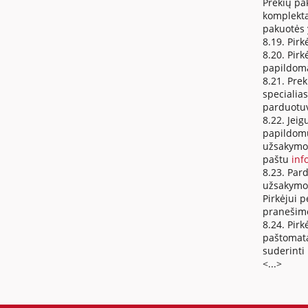
Prekių pak
komplekta
pakuotės 
8.19. Pir
8.20. Pirk
papildomas
8.21. Pre
specialia
parduotuv
8.22. Jei
papildomu
užsakymo 
paštu
inf
8.23. Pard
užsakymo 
Pirkėjui p
pranešimo
8.24. Pirk
paštomatą
suderinti 
<...>