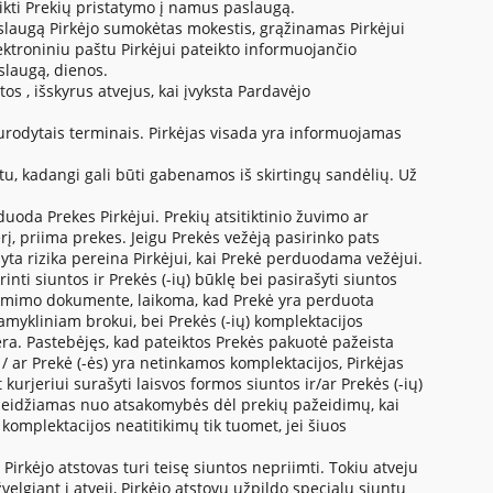
teikti Prekių pristatymo į namus paslaugą.
aslaugą Pirkėjo sumokėtas mokestis, grąžinamas Pirkėjui
elektroniniu paštu Pirkėjui pateikto informuojančio
slaugą, dienos.
s , išskyrus atvejus, kai įvyksta Pardavėjo
urodytais terminais. Pirkėjas visada yra informuojamas
etu, kadangi gali būti gabenamos iš skirtingų sandėlių. Už
uoda Prekes Pirkėjui. Prekių atsitiktinio žuvimo ar
rį, priima prekes. Jeigu Prekės vežėją pasirinko pats
dyta rizika pereina Pirkėjui, kai Prekė perduodama vežėjui.
inti siuntos ir Prekės (-ių) būklę bei pasirašyti siuntos
ėmimo dokumente, laikoma, kad Prekė yra perduota
mykliniam brokui, bei Prekės (-ių) komplektacijos
ėra. Pastebėjęs, kad pateiktos Prekės pakuotė pažeista
ir / ar Prekė (-ės) yra netinkamos komplektacijos, Pirkėjas
rjeriui surašyti laisvos formos siuntos ir/ar Prekės (-ių)
atleidžiamas nuo atsakomybės dėl prekių pažeidimų, kai
omplektacijos neatitikimų tik tuomet, jei šiuos
 Pirkėjo atstovas turi teisę siuntos nepriimti. Tokiu atveju
velgiant į atvejį, Pirkėjo atstovu užpildo specialų siuntų