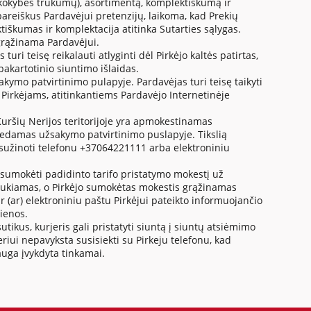
ių kokybės trūkumų), asortimentą, komplektiškumą ir
pareiškus Pardavėjui pretenzijų, laikoma, kad Prekių
tiškumas ir komplektacija atitinka Sutarties sąlygas.
 grąžinama Pardavėjui.
uri teisę reikalauti atlyginti dėl Pirkėjo kaltės patirtas,
pakartotinio siuntimo išlaidas.
kymo patvirtinimo pulapyje. Pardavėjas turi teisę taikyti
Pirkėjams, atitinkantiems Pardavėjo Internetinėje
Kuršių Nerijos teritorijoje yra apmokestinamas
dedamas užsakymo patvirtinimo puslapyje. Tikslią
 sužinoti telefonu +37064221111 arba elektroniniu
o sumokėti padidinto tarifo pristatymo mokestį už
šaukiamas, o Pirkėjo sumokėtas mokestis grąžinamas
ir (ar) elektroniniu paštu Pirkėjui pateikto informuojančio
ienos.
utikus, kurjeris gali pristatyti siuntą į siuntų atsiėmimo
iui nepavyksta susisiekti su Pirkeju telefonu, kad
auga įvykdyta tinkamai.