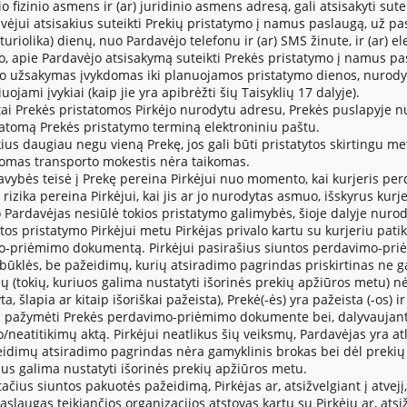
o fizinio asmens ir (ar) juridinio asmens adresą, gali atsisakyti su
avėjui atsisakius suteikti Prekių pristatymo į namus paslaugą, už p
turiolika) dienų, nuo Pardavėjo telefonu ir (ar) SMS žinute, ir (ar) 
, apie Pardavėjo atsisakymą suteikti Prekės pristatymo į namus pa
ėjo užsakymas įvykdomas iki planuojamos pristatymo dienos, nurodyto
uojami įvykiai (kaip jie yra apibrėžti šių Taisyklių 17 dalyje).
stai Prekės pristatomos Pirkėjo nurodytu adresu, Prekės puslapyje n
tomą Prekės pristatymo terminą elektroniniu paštu.
ius daugiau negu vieną Prekę, jos gali būti pristatytos skirtingu m
domas transporto mokestis nėra taikomas.
avybės teisė į Prekę pereina Pirkėjui nuo momento, kai kurjeris perd
izika pereina Pirkėjui, kai jis ar jo nurodytas asmuo, išskyrus kurje
o Pardavėjas nesiūlė tokios pristatymo galimybės, šioje dalyje nuro
tos pristatymo Pirkėjui metu Pirkėjas privalo kartu su kurjeriu patikr
-priėmimo dokumentą. Pirkėjui pasirašius siuntos perdavimo-pri
būklės, be pažeidimų, kurių atsiradimo pagrindas priskirtinas ne ga
mų (tokių, kuriuos galima nustatyti išorinės prekių apžiūros metu) n
a, šlapia ar kitaip išoriškai pažeista), Prekė(-ės) yra pažeista (-os) 
ai pažymėti Prekės perdavimo-priėmimo dokumente bei, dalyvaujant ku
/neatitikimų aktą. Pirkėjui neatlikus šių veiksmų, Pardavėjas yra 
eidimų atsiradimo pagrindas nėra gamyklinis brokas bei dėl prekių k
mus galima nustatyti išorinės prekių apžiūros metu.
ačius siuntos pakuotės pažeidimą, Pirkėjas ar, atsižvelgiant į atvejį,
aslaugas teikiančios organizacijos atstovas kartu su Pirkėju ar, atsiž