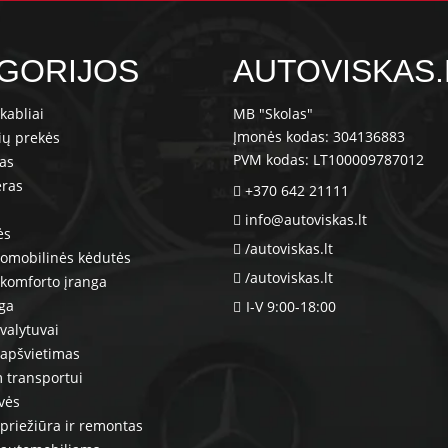
GORIJOS
AUTOVISKAS.
kabliai
MB "Skolas"
Įmonės kodas: 304136883
ių prekės
PVM kodas: LT100009787012
ras
eras
+370 642 21111
info@autoviskas.lt
ės
/autoviskas.lt
tomobilinės kėdutės
/autoviskas.lt
komforto įranga
nga
I-V 9:00-18:00
valytuvai
 apšvietimas
 transportui
vės
priežiūra ir remontas