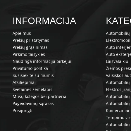
INFORMACIJA
KATE
Apie mus
Automobilių 
Prekių pristatymas
Elektromobil
Prekių grąžinimas
Auto interje
Pirkimo taisyklės
Auto eksterj
Naudinga informacija pirkėjui!
Laisvalaikiui
Privatumo politika
Žiemos prek
Susisiekite su mumis
Vaikiškos au
Atsiliepimai
Automobilių 
Svetainės žemėlapis
Elektros įra
Mūsų kolegos bei partneriai
Automobilių 
Pageidavimų sąrašas
Automobilių
Prisijungti
Komerciniam
Tempimo vir
Automobilių 