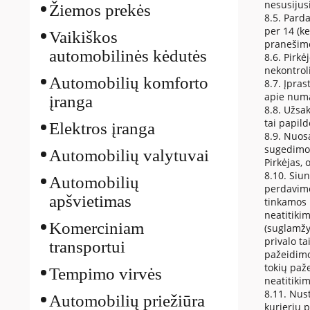
nesusijusi
Žiemos prekės
8.5. Pard
per 14 (ke
Vaikiškos
pranešimo
automobilinės kėdutės
8.6. Pirk
nekontroli
Automobilių komforto
8.7. Įpra
apie numa
įranga
8.8. Užsak
tai papil
Elektros įranga
8.9. Nuos
sugedimo r
Automobilių valytuvai
Pirkėjas, 
8.10. Siun
Automobilių
perdavimo
apšvietimas
tinkamos 
neatitiki
Komerciniam
(suglamžyt
privalo t
transportui
pažeidimo
tokių paž
Tempimo virvės
neatitiki
8.11. Nust
Automobilių priežiūra
kurjerių p