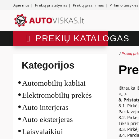
Apie mus
|
Prekių pristatymas
|
Prekių grąžinimas
|
Pirkimo taisyklės
PREKIŲ KATALOGAS
Prekių pri
Kategorijos
Pre
Automobilių kabliai
Ištrauka 
Elektromobilių prekės
<...>
8. Prista
8.1. Pirkė
Auto interjeras
Pardavėjo
8.2. Pirk
Auto eksterjeras
Tiksli pr
8.3. Pirkė
Laisvalaikiui
8.4. Pard