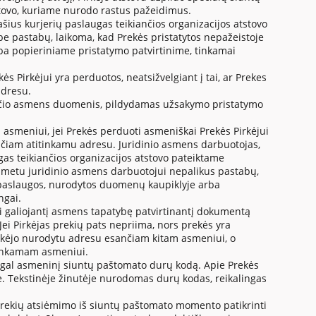
tstovo, kuriame nurodo rastus pažeidimus.
irašius kurjerių paslaugas teikiančios organizacijos atstovo
 pastabų, laikoma, kad Prekės pristatytos nepažeistoje
a popieriniame pristatymo patvirtinime, tinkamai
ės Pirkėjui yra perduotos, neatsižvelgiant į tai, ar Prekes
adresu.
siančio asmens duomenis, pildydamas užsakymo pristatymo
 asmeniui, jei Prekės perduoti asmeniškai Prekės Pirkėjui
iam atitinkamu adresu. Juridinio asmens darbuotojas,
as teikiančios organizacijos atstovo pateiktame
 metu juridinio asmens darbuotojui nepalikus pastabų,
 paslaugos, nurodytos duomenų kaupiklyje arba
ngai.
kti galiojantį asmens tapatybę patvirtinantį dokumentą
ei Pirkėjas prekių pats nepriima, nors prekės yra
Pirkėjo nurodytu adresu esančiam kitam asmeniui, o
etinkamam asmeniui.
pagal asmeninį siuntų paštomato durų kodą. Apie Prekės
e. Tekstinėje žinutėje nurodomas durų kodas, reikalingas
r) Prekių atsiėmimo iš siuntų paštomato momento patikrinti