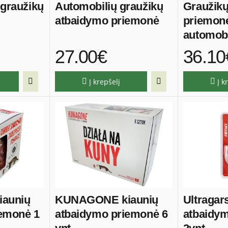
 graužikų
Automobilių graužikų
Graužik
atbaidymo priemonė
priemon
automob
27.00€
36.10
Į krepšelį
Į k
aunių
KUNAGONE kiaunių
Ultragar
iemonė 1
atbaidymo priemonė 6
atbaidy