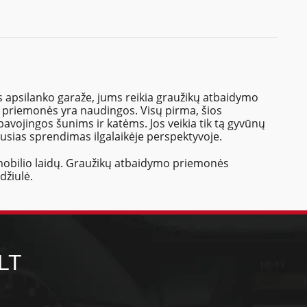
s apsilanko garaže, jums reikia graužikų atbaidymo
 priemonės yra naudingos. Visų pirma, šios
avojingos šunims ir katėms. Jos veikia tik tą gyvūnų
iausias sprendimas ilgalaikėje perspektyvoje.
omobilio laidų. Graužikų atbaidymo priemonės
džiulė.
LT