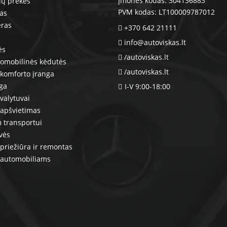
Įmonės kodas: 304136883
ių prekės
PVM kodas: LT100009787012
ras
eras
+370 642 21111
info@autoviskas.lt
ės
/autoviskas.lt
tomobilinės kėdutės
/autoviskas.lt
komforto įranga
nga
I-V 9:00-18:00
valytuvai
 apšvietimas
 transportui
vės
priežiūra ir remontas
 automobiliams