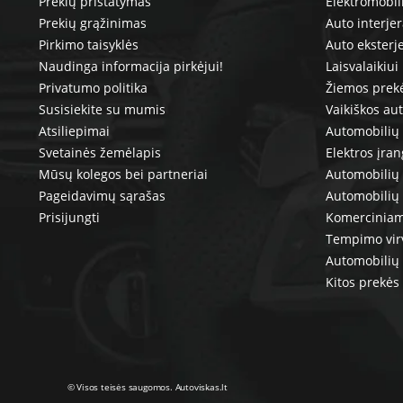
Prekių pristatymas
Elektromobil
Prekių grąžinimas
Auto interje
Pirkimo taisyklės
Auto eksterj
Naudinga informacija pirkėjui!
Laisvalaikiui
Privatumo politika
Žiemos prek
Susisiekite su mumis
Vaikiškos au
Atsiliepimai
Automobilių 
Svetainės žemėlapis
Elektros įra
Mūsų kolegos bei partneriai
Automobilių 
Pageidavimų sąrašas
Automobilių
Prisijungti
Komerciniam
Tempimo vir
Automobilių 
Kitos prekės
© Visos teisės saugomos. Autoviskas.lt