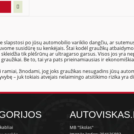
ie slapstosi po jūsų automobilio variklio dangčiu, ar sutemu
vome susidūrę su kenkėjais. Štai kodėl graužikų atbaidymo
leidžia tik plėšrūnų ar ultragarso garsus. Visos jos yra nep
ir graužikai. Be to, tai yra pats prieinamiausias ir ekonomišk
ti ramiai, žinodami, jog joks graužikas nesugadins jūsų aut
ybę – juk tokiais atvejais nelaimingo atsitikimo rizika yra di
GORIJOS
AUTOVISKAS.
kabliai
MB "Skolas"