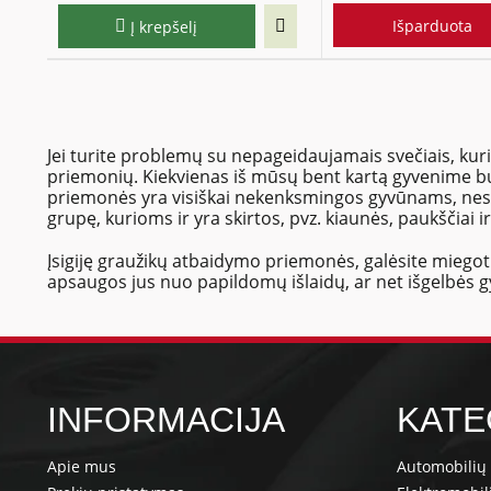
Išparduota
Į krepšelį
Jei turite problemų su nepageidaujamais svečiais, kur
priemonių. Kiekvienas iš mūsų bent kartą gyvenime bu
priemonės yra visiškai nekenksmingos gyvūnams, nes sk
grupę, kurioms ir yra skirtos, pvz. kiaunės, paukščiai 
Įsigiję graužikų atbaidymo priemonės, galėsite miego
apsaugos jus nuo papildomų išlaidų, ar net išgelbės gyv
INFORMACIJA
KATE
Apie mus
Automobilių 