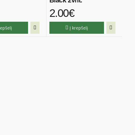
Black 2vnt.
2.00€
repšelį
Į krepšelį