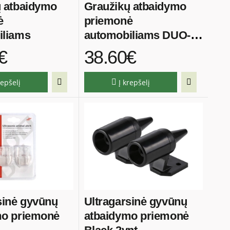
ų atbaidymo
Graužikų atbaidymo
ė
priemonė
iliams
automobiliams DUO-
LED
€
38.60€
repšelį
Į krepšelį
sinė gyvūnų
Ultragarsinė gyvūnų
mo priemonė
atbaidymo priemonė