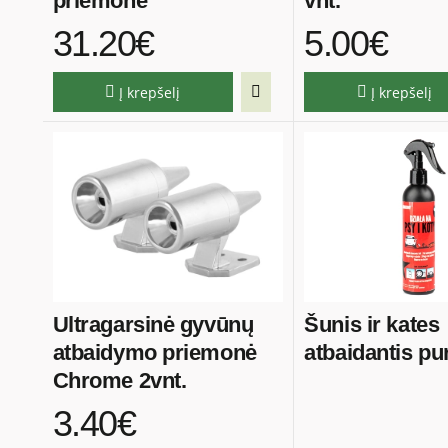
priemonė
vnt.
31.20€
5.00€
Į krepšelį
Į krepšelį
Ultragarsinė gyvūnų
Šunis ir kates
atbaidymo priemonė
atbaidantis pu
Chrome 2vnt.
3.40€