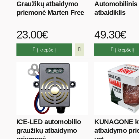
Graužikų atbaidymo
Automobilinis
priemonė Marten Free
atbaidiklis
23.00€
49.30€
Į krepšelį
Į krepšelį
ICE-LED automobilio
KUNAGONE ki
graužikų atbaidymo
atbaidymo pr