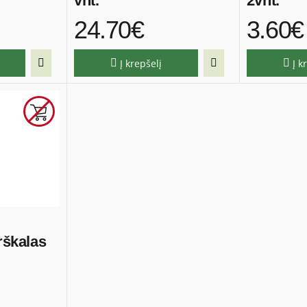
vnt.
2vnt.
24.70€
3.60€
Į krepšelį
Į k
rškalas