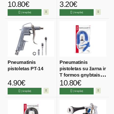
10.80€
3.20€
Į krepšelį
Į krepšelį
Pneumatinis
Pneumatinis
pistoletas PT-14
pistoletas su žarna ir
T formos gnybtais
4.90€
10.80€
10 ATM
Į krepšelį
Į krepšelį