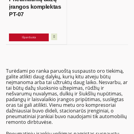
įrangos komplektas
PT-07
Išparduota
Turėdami po ranka paruoštą suspausto oro tiekimą,
galite atlikti daug dalykų, kurių kitu atveju būtų
neįmanoma arba tai užtruktų daug laiko. Nesvarbu, ar
tai būtų dažų sluoksnio užtepimas, rūdžių ir
nešvarumų nuvalymas, dulkių ir šiukšlių nupūtimas,
padangų ir laisvalaikio įrangos pripūtimas, suslėgtas
oras tai gali atilikti. Vienu metu oro kompresoriai
dažniausiai buvo dideli, stacionarūs įrenginiai, o
pneumatiniai įrankiai buvo naudojami tik automobilių
remonto dirbtuvėse.
Pneumatinių įrankių veikimas pagrįstas suspaustu