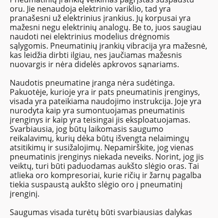
oru. Jie nenaudoja elektrinio variklio, tad yra
pranašesni už elektrinius įrankius. Jų korpusai yra
mažesni negu elektrinių analogų. Be to, juos saugiau
naudoti nei elektrinius modelius drėgnomis
sąlygomis. Pneumatinių įrankių vibracija yra mažesnė,
kas leidžia dirbti ilgiau, nes jaučiamas mažesnis
nuovargis ir nėra didelės apkrovos sąnariams.
Naudotis pneumatine įranga nėra sudėtinga.
Pakuotėje, kurioje yra ir pats pneumatinis įrenginys,
visada yra pateikiama naudojimo instrukcija. Joje yra
nurodyta kaip yra sumontuojamas pneumatinis
įrenginys ir kaip yra teisingai jis eksploatuojamas.
Svarbiausia, jog būtų laikomasis saugumo
reikalavimų, kurių dėka būtų išvengta nelaimingų
atsitikimų ir susižalojimų. Nepamirškite, jog vienas
pneumatinis įrenginys niekada neveiks. Norint, jog jis
veiktų, turi būti paduodamas aukšto slėgio oras. Tai
atlieka oro kompresoriai, kurie ričių ir žarnų pagalba
tiekia suspaustą aukšto slėgio oro į pneumatinį
įrenginį.
Saugumas visada turėtų būti svarbiausias dalykas