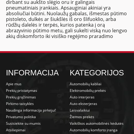
dirbant su aukšto slėgio oru ir galingais
pneumatiniais įrankiais. Apsauginiai akiniai yra
absoliučiai būtini. Nuolaužų gabalas, išmestas pūtimo
pistoleto, dulkės ar šiukšlės iš oro šlifuoklio, arba
rūdžių dalelės ir terpės, kurios patenka į orą
abrazyvinio pūtimo metu, gali sukelti viską nuo lengvo
akių diskomforto iki visiško regėjimo praradimo
INFORMACIJA
KATEGORIJOS
Apie mus
Automobilių kabliai
Prekių pristatymas
Elektromobilių prekės
Prekių grąžinimas
Auto interjeras
Pirkimo taisyklės
Auto eksterjeras
Naudinga informacija pirkėjui!
Laisvalaikiui
Privatumo politika
Žiemos prekės
Susisiekite su mumis
Vaikiškos automobilinės kėdutės
Atsiliepimai
Automobilių komforto įranga