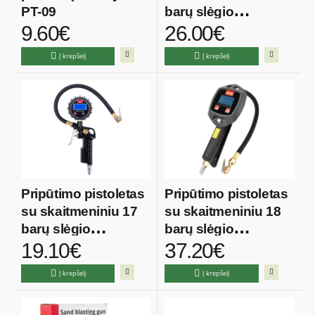
PT-09
barų slėgio
9.60€
26.00€
matuokliu
Į krepšelį
Į krepšelį
Pripūtimo pistoletas
Pripūtimo pistoletas
su skaitmeniniu 17
su skaitmeniniu 18
barų slėgio
barų slėgio
19.10€
37.20€
matuokliu
matuokliu
Į krepšelį
Į krepšelį