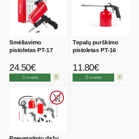
Smėliavimo
Tepalų purškimo
pistoletas PT-17
pistoletas PT-16
24.50€
11.80€
Į krepšelį
Į krepšelį
Pneumatinių dažų