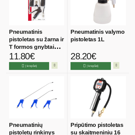
Pneumatinis
Pneumatinis valymo
pistoletas su žarna ir
pistoletas 1L
T formos gnybtais
11.80€
28.20€
13 ATM
Į krepšelį
Į krepšelį
Pneumatinių
Pripūtimo pistoletas
pistoletų rinkinys
su skaitmeniniu 16