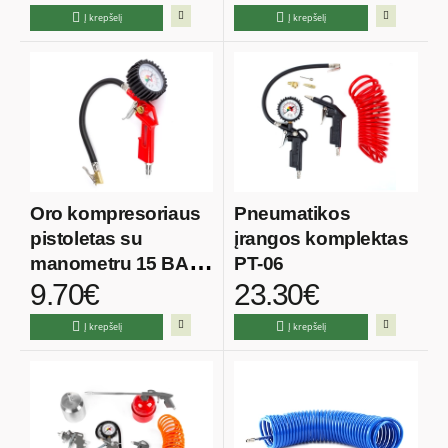
Į krepšelį
Į krepšelį
Oro kompresoriaus
Pneumatikos
pistoletas su
įrangos komplektas
manometru 15 BAR
PT-06
9.70€
23.30€
PT-15
Į krepšelį
Į krepšelį