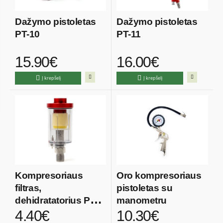
Dažymo pistoletas
Dažymo pistoletas
PT-10
PT-11
15.90€
16.00€
Į krepšelį
Į krepšelį
Kompresoriaus
Oro kompresoriaus
filtras,
pistoletas su
dehidratatorius PT-
manometru
4.40€
10.30€
18