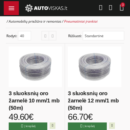
0
Automobilių priežiūra ir remontas
Pneumatiniai įrankiai
Rodyti:
Rūšiuoti:
3 sluoksnių oro
3 sluoksnių oro
žarnelė 10 mm/1 mb
žarnelė 12 mm/1 mb
(50m)
(50m)
49.60€
66.70€
Į krepšelį
Į krepšelį