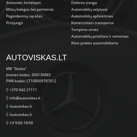
Svetainės žemėlapis
Elektros įranga
Mūsų kolegos bei partneriai
Automobilių valytuvai
Pageidavimų sąrašas
Automobilių apšvietimas
Prisijungti
Komerciniam transportui
Tempimo virvės
Automobilių priežiūra ir remontas
Kitos prekės automobiliams
AUTOVISKAS.LT
MB "Skolas"
Įmonės kodas: 304136883
PVM kodas: LT100009787012
+370 642 21111
info@autoviskas.lt
/autoviskas.lt
/autoviskas.lt
I-V 9:00-18:00