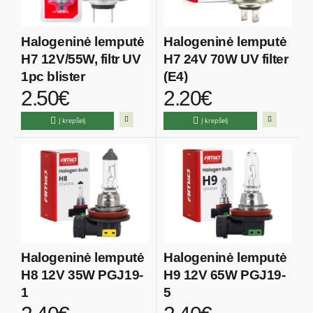
Halogeninė lemputė
Halogeninė lemputė
H7 12V/55W, filtr UV
H7 24V 70W UV filter
1pc blister
(E4)
2.50€
2.20€
Į krepšelį
Į krepšelį
Halogeninė lemputė
Halogeninė lemputė
H8 12V 35W PGJ19-
H9 12V 65W PGJ19-
1
5