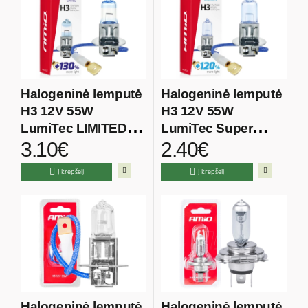
Halogeninė lemputė
Halogeninė lemputė
H3 12V 55W
H3 12V 55W
LumiTec LIMITED
LumiTec Super
3.10€
2.40€
+130%
White +120%
Į krepšelį
Į krepšelį
Halogeninė lemputė
Halogeninė lemputė