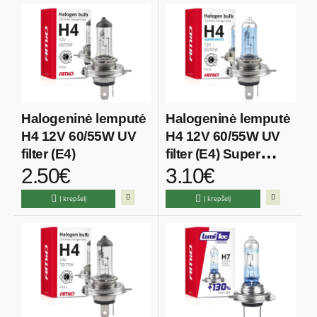
Halogeninė lemputė
Halogeninė lemputė
H4 12V 60/55W UV
H4 12V 60/55W UV
filter (E4)
filter (E4) Super
2.50€
3.10€
White
Į krepšelį
Į krepšelį