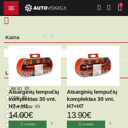
0
...
Halogeninės lemputės
Rodyti:
Rūšiuoti:
Kaina
€ -
€
Lemputės tipas
0
B8.5D
Atsarginių lempučių
Atsarginių lempučių
0
C5W
komplektas 30 vnt.
komplektas 30 vnt.
H7 + H1
H7+H7
0
C5W|C10W
14.00€
13.90€
0
H1
0
H11
Į krepšelį
Į krepšelį