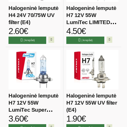
Halogeninė lemputė
Halogeninė lemputė
H4 24V 70/75W UV
H7 12V 55W
filter (E4)
LumiTec LIMITED
2.60€
4.50€
+130%
Į krepšelį
Į krepšelį
Halogeninė lemputė
Halogeninė lemputė
H7 12V 55W
H7 12V 55W UV filter
LumiTec Super
(E4)
3.60€
1.90€
White +120%