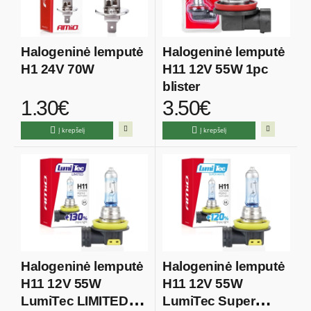
Halogeninė lemputė
Halogeninė lemputė
H1 24V 70W
H11 12V 55W 1pc
blister
1.30€
3.50€
Į krepšelį
Į krepšelį
Halogeninė lemputė
Halogeninė lemputė
H11 12V 55W
H11 12V 55W
LumiTec LIMITED
LumiTec Super