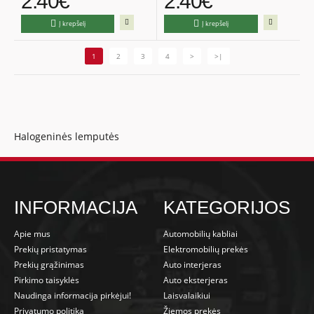
2.40€
2.40€
Į krepšelį
Į krepšelį
1
2
3
4
>
>|
Halogeninės lemputės
INFORMACIJA
KATEGORIJOS
Apie mus
Automobilių kabliai
Prekių pristatymas
Elektromobilių prekės
Prekių grąžinimas
Auto interjeras
Pirkimo taisyklės
Auto eksterjeras
Naudinga informacija pirkėjui!
Laisvalaikiui
Privatumo politika
Žiemos prekės