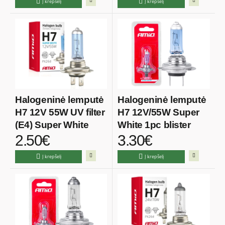
Į krepšelį
Į krepšelį
Halogeninė lemputė
Halogeninė lemputė
H7 12V 55W UV filter
H7 12V/55W Super
(E4) Super White
White 1pc blister
2.50€
3.30€
Į krepšelį
Į krepšelį