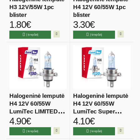
H3 12V/55W 1pc
H4 12V 60/55W 1pc
blister
blister
1.80€
3.30€
Į krepšelį
Į krepšelį
Halogeninė lemputė
Halogeninė lemputė
H4 12V 60/55W
H4 12V 60/55W
LumiTec LIMITED
LumiTec Super
4.90€
4.10€
+130%
White +120%
Į krepšelį
Į krepšelį