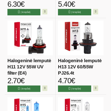
6.30€
5.40€
+130%
White +120%
Į krepšelį
Į krepšelį
Halogeninė lemputė
Halogeninė lemputė
H11 12V 55W UV
H13 12V 60/55W
filter (E4)
PJ26.4t
2.70€
4.70€
Į krepšelį
Į krepšelį