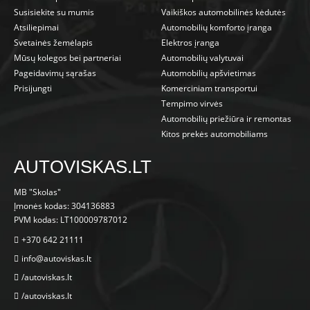
Susisiekite su mumis
Vaikiškos automobilinės kėdutės
Atsiliepimai
Automobilių komforto įranga
Svetainės žemėlapis
Elektros įranga
Mūsų kolegos bei partneriai
Automobilių valytuvai
Pageidavimų sąrašas
Automobilių apšvietimas
Prisijungti
Komerciniam transportui
Tempimo virvės
Automobilių priežiūra ir remontas
Kitos prekės automobiliams
AUTOVISKAS.LT
MB "Skolas"
Įmonės kodas: 304136883
PVM kodas: LT100009787012
+370 642 21111
info@autoviskas.lt
/autoviskas.lt
/autoviskas.lt