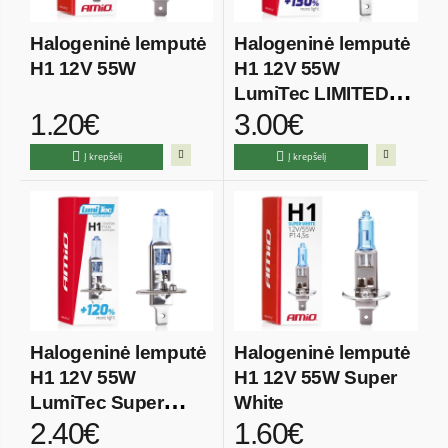
0
PY21W|BAU15S
Halogeninė lemputė
Halogeninė lemputė
0
R10W|BA15s
H1 12V 55W
H1 12V 55W
0
R5W
LumiTec LIMITED
0
1.20€
3.00€
S2
+130%
0
T4W
Į krepšelį
Į krepšelį
0
W21/5W
0
W5W
0
W5W|T10
0
WY16W
0
WY5W
Halogeninė lemputė
Halogeninė lemputė
H1 12V 55W
H1 12V 55W Super
LumiTec Super
White
2.40€
1.60€
White +120%