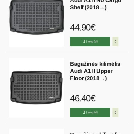
Audi A1 II No Cargo
Shelf (2018→)
44.90€
Į krepšelį
Bagažinės kilimėlis
Audi A1 II Upper
Floor (2018→)
46.40€
Į krepšelį