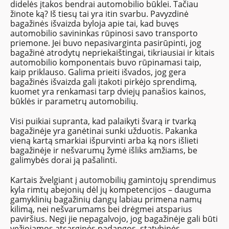
didelės įtakos bendrai automobilio būklei. Tačiau
žinote ką? Iš tiesų tai yra itin svarbu. Pavyzdinė
bagažinės išvaizda byloja apie tai, kad buvęs
automobilio savininkas rūpinosi savo transporto
priemone. Jei buvo nepasivarginta pasirūpinti, jog
bagažinė atrodytų nepriekaištingai, tikriausiai ir kitais
automobilio komponentais buvo rūpinamasi taip,
kaip priklauso. Galima prieiti išvados, jog gera
bagažinės išvaizda gali įtakoti pirkėjo sprendimą,
kuomet yra renkamasi tarp dviejų panašios kainos,
būklės ir parametrų automobilių.
Visi puikiai supranta, kad palaikyti švarą ir tvarką
bagažinėje yra ganėtinai sunki užduotis. Pakanka
vieną kartą smarkiai išpurvinti arba ką nors išlieti
bagažinėje ir nešvarumų žymė išliks amžiams, be
galimybės dorai ją pašalinti.
Kartais žvelgiant į automobilių gamintojų sprendimus
kyla rimtų abejonių dėl jų kompetencijos – dauguma
gamyklinių bagažinių dangų labiau primena namų
kilimą, nei nešvarumams bei drėgmei atsparius
paviršius. Negi jie nepagalvojo, jog bagažinėje gali būti
vežiojamos atsarginės padangos, statybinės