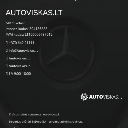
AUTOVISKAS.LT
MB "Skolas"
Įmonės kodas: 304136883
PVM kodas: LT100009787012
+370 642 21111
info@autoviskas.lt
/autoviskas.lt
/autoviskas.lt
I-V 9:00-18:00
© Visos teisės saugomos. Autoviskas.lt
Serverius prižiūri
BigWeb.EU
–
serverių administravimas
.