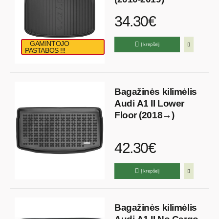
34.30€
GAMINTOJO
Į krepšelį
PASTABOS !!!
Bagažinės kilimėlis
Audi A1 II Lower
Floor (2018→)
42.30€
Į krepšelį
Bagažinės kilimėlis