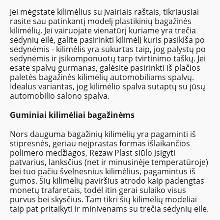
Jei mėgstate kilimėlius su įvairiais raštais, tikriausiai
rasite sau patinkantį modelį plastikinių bagažinės
kilimėlių. Jei vairuojate vienatūrį kuriame yra trečia
sėdynių eilė, galite pasirinkti kilimėlį kuris pasikiša po
sėdynėmis - kilimėlis yra sukurtas taip, jog palystų po
sėdynėmis ir įsikomponuotų tarp tvirtinimo taškų. Jei
esate spalvų gurmanas, galėsite pasirinkti iš plačios
paletės bagažinės kilimėlių automobiliams spalvų.
Idealus variantas, jog kilimėlio spalva sutaptų su jūsų
automobilio salono spalva.
Guminiai kilimėliai bagažinėms
Nors dauguma bagažinių kilimėlių yra pagaminti iš
stipresnės, geriau neįprastas formas išlaikančios
polimero medžiagos, Rezaw Plast siūlo įsigyti
patvarius, lanksčius (net ir minusinėje temperatūroje)
bei tuo pačiu švelnesnius kilimėlius, pagamintus iš
gumos. Šių kilimėlių paviršius atrodo kaip padengtas
monetų trafaretais, todėl itin gerai sulaiko visus
purvus bei skysčius. Tam tikri šių kilimėlių modeliai
taip pat pritaikyti ir minivenams su trečia sėdynių eile.