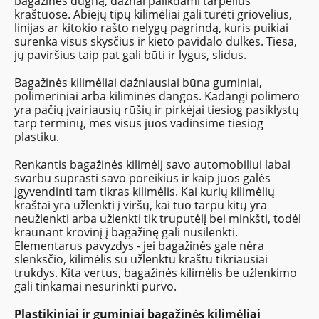
bagažinės dugną, dažnai palikdami tarpelius
kraštuose. Abiejų tipų kilimėliai gali turėti griovelius,
linijas ar kitokio rašto nelygų pagrindą, kuris puikiai
surenka visus skysčius ir kieto pavidalo dulkes. Tiesa,
jų paviršius taip pat gali būti ir lygus, slidus.
Bagažinės kilimėliai dažniausiai būna guminiai,
polimeriniai arba kiliminės dangos. Kadangi polimero
yra pačių įvairiausių rūšių ir pirkėjai tiesiog pasiklystų
tarp terminų, mes visus juos vadinsime tiesiog
plastiku.
Renkantis bagažinės kilimėlį savo automobiliui labai
svarbu suprasti savo poreikius ir kaip juos galės
įgyvendinti tam tikras kilimėlis. Kai kurių kilimėlių
kraštai yra užlenkti į viršų, kai tuo tarpu kitų yra
neužlenkti arba užlenkti tik truputėlį bei minkšti, todėl
kraunant krovinį į bagažinę gali nusilenkti.
Elementarus pavyzdys - jei bagažinės gale nėra
slenksčio, kilimėlis su užlenktu kraštu tikriausiai
trukdys. Kita vertus, bagažinės kilimėlis be užlenkimo
gali tinkamai nesurinkti purvo.
Plastikiniai ir guminiai bagažinės kilimėliai