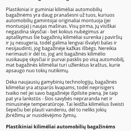
Plastikiniai ir guminiai kilimėliai automobilių
bagažinėms yra daug pranašesni už tuos, kuriuos
automobilių gamintojai originaliai montuoja (jei
montuoja) į naujas mašinas. Visų pirma, jų visiškai
negąsdina skysčiai - bet kokius nubėgimus ar
aptaškymus šie bagažinių kilimėliai surenka į paviršių
ir jų nesugeria, todėl galima lengvai išvalyti balas ir
nesijaudinti, jog bagažinėje kažkas išbėgs. Nereikia
nerimauti ir dėl to, jog ant bagažinės kilimėlio
susikaupę skysčiai ir purvai pasklis po visą automobilį,
mat bagažinės kilimėliai turi užlenktus kraštus, kurie
apsaugo nuo tokių nutikimų.
Dėka naujausių gamybinių technologijų, bagažinės
kilimėliai yra atsparūs kvapams, todėl neprisigers
tvaiko net jei savo bagažinėje išpilsite pieną. Jie taip
pat yra lankstūs - šios savybės nepraranda net ir
minusinėje temperatūroje. Tai leidžia kilimėlius šveisti
šepečiu bei plauti vandeniu, dėl to neliks jokių
įbrėžimų ar nusidėvėjimo žymių.
Plastikiniai kilimėliai automobilių bagažinėms