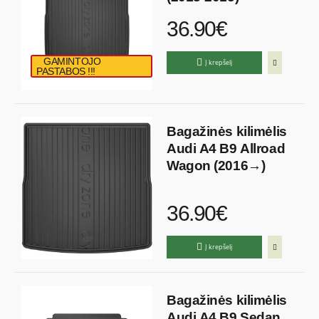
36.90€
GAMINTOJO
Į krepšelį
PASTABOS !!!
Bagažinės kilimėlis
Audi A4 B9 Allroad
Wagon (2016→)
36.90€
Į krepšelį
Bagažinės kilimėlis
Audi A4 B9 Sedan