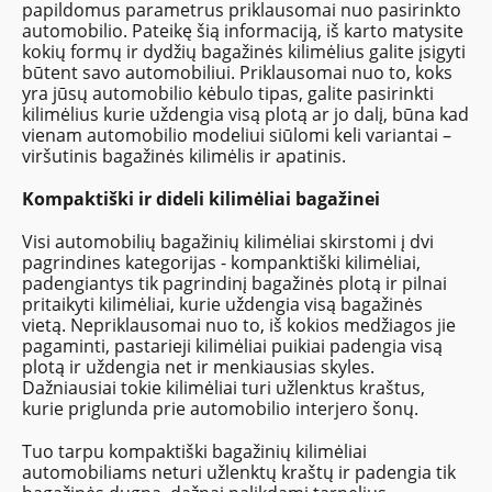
papildomus parametrus priklausomai nuo pasirinkto
automobilio. Pateikę šią informaciją, iš karto matysite
kokių formų ir dydžių bagažinės kilimėlius galite įsigyti
būtent savo automobiliui. Priklausomai nuo to, koks
yra jūsų automobilio kėbulo tipas, galite pasirinkti
kilimėlius kurie uždengia visą plotą ar jo dalį, būna kad
vienam automobilio modeliui siūlomi keli variantai –
viršutinis bagažinės kilimėlis ir apatinis.
Kompaktiški ir dideli kilimėliai bagažinei
Visi automobilių bagažinių kilimėliai skirstomi į dvi
pagrindines kategorijas - kompanktiški kilimėliai,
padengiantys tik pagrindinį bagažinės plotą ir pilnai
pritaikyti kilimėliai, kurie uždengia visą bagažinės
vietą. Nepriklausomai nuo to, iš kokios medžiagos jie
pagaminti, pastarieji kilimėliai puikiai padengia visą
plotą ir uždengia net ir menkiausias skyles.
Dažniausiai tokie kilimėliai turi užlenktus kraštus,
kurie priglunda prie automobilio interjero šonų.
Tuo tarpu kompaktiški bagažinių kilimėliai
automobiliams neturi užlenktų kraštų ir padengia tik