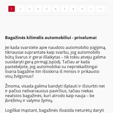
1
2
3
4
5
6
7
8
9
>
>|
Bagažinės kilimėlis automobiliui - privalumai
Jei kada svarstėte apie naudoto automobilio įsigijimą,
tikriausiai suprantate kaip svarbu, jog automobilis
būtų švarus ir gerai išlaikytas – tik tokiu atveju galima
susidaryti gerą pirmąjį įspūdį. Tačiau ar kada
pastebėjote, jog automobiliai su nepriekaištingai
švaria bagažine itin išsiskiria iš minios ir prikausto
visų žvilgsnius?
Žinoma, visada galima bandyti išplauti ir išsiurbti net
ir pačius nešvariausius paviršius, tačiau niekas
neatstos bagažinės, kuri atrodo kaip nauja – be
įbrėžimų ir valymo žymių.
Logiškai mąstant, bagažinės išvaizda neturėtų daryti