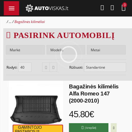
0
...
Bagažinės kilimėliai
PASIRINK AUTOMOBILĮ
Rodyti:
Rūšiuoti:
Bagažinės kilimėlis
Alfa Romeo 147
(2000-2010)
45.80€
GAMINTOJO
Į krepšelį
PASTABOS !!!