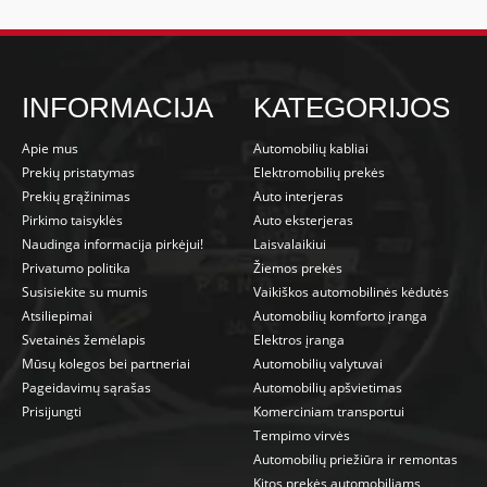
INFORMACIJA
KATEGORIJOS
Apie mus
Automobilių kabliai
Prekių pristatymas
Elektromobilių prekės
Prekių grąžinimas
Auto interjeras
Pirkimo taisyklės
Auto eksterjeras
Naudinga informacija pirkėjui!
Laisvalaikiui
Privatumo politika
Žiemos prekės
Susisiekite su mumis
Vaikiškos automobilinės kėdutės
Atsiliepimai
Automobilių komforto įranga
Svetainės žemėlapis
Elektros įranga
Mūsų kolegos bei partneriai
Automobilių valytuvai
Pageidavimų sąrašas
Automobilių apšvietimas
Prisijungti
Komerciniam transportui
Tempimo virvės
Automobilių priežiūra ir remontas
Kitos prekės automobiliams