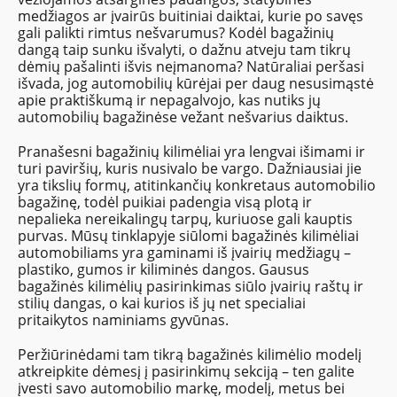
medžiagos ar įvairūs buitiniai daiktai, kurie po savęs
gali palikti rimtus nešvarumus? Kodėl bagažinių
dangą taip sunku išvalyti, o dažnu atveju tam tikrų
dėmių pašalinti išvis neįmanoma? Natūraliai peršasi
išvada, jog automobilių kūrėjai per daug nesusimąstė
apie praktiškumą ir nepagalvojo, kas nutiks jų
automobilių bagažinėse vežant nešvarius daiktus.
Pranašesni bagažinių kilimėliai yra lengvai išimami ir
turi paviršių, kuris nusivalo be vargo. Dažniausiai jie
yra tikslių formų, atitinkančių konkretaus automobilio
bagažinę, todėl puikiai padengia visą plotą ir
nepalieka nereikalingų tarpų, kuriuose gali kauptis
purvas. Mūsų tinklapyje siūlomi bagažinės kilimėliai
automobiliams yra gaminami iš įvairių medžiagų –
plastiko, gumos ir kiliminės dangos. Gausus
bagažinės kilimėlių pasirinkimas siūlo įvairių raštų ir
stilių dangas, o kai kurios iš jų net specialiai
pritaikytos naminiams gyvūnas.
Peržiūrinėdami tam tikrą bagažinės kilimėlio modelį
atkreipkite dėmesį į pasirinkimų sekciją – ten galite
įvesti savo automobilio markę, modelį, metus bei