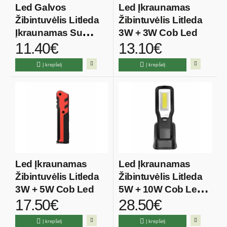
Led Galvos
Led Įkraunamas
Žibintuvėlis Litleda
Žibintuvėlis Litleda
Įkraunamas Su
3W + 3W Cob Led
11.40€
13.10€
Sensoriu 5W
Į krepšelį
Į krepšelį
Led Įkraunamas
Led Įkraunamas
Žibintuvėlis Litleda
Žibintuvėlis Litleda
3W + 5W Cob Led
5W + 10W Cob Led
17.50€
28.50€
Su Power Bank
Funkcija
Į krepšelį
Į krepšelį