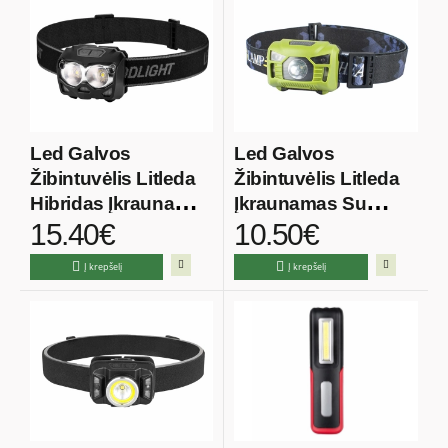
Led Galvos
Led Galvos
Žibintuvėlis Litleda
Žibintuvėlis Litleda
Hibridas Įkraunamas
Įkraunamas Su
15.40€
10.50€
Ir Baterijos 2X5W
Sensoriu 3W
Į krepšelį
Į krepšelį