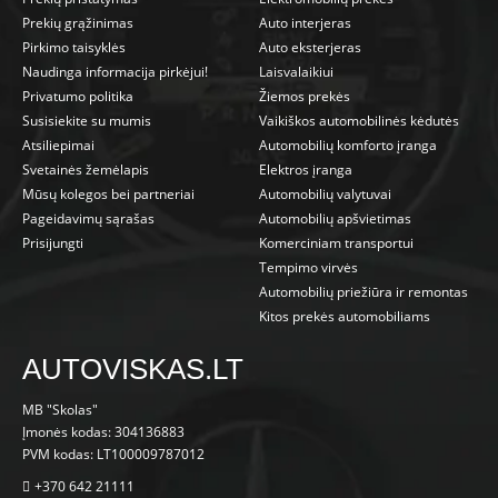
Prekių grąžinimas
Auto interjeras
Pirkimo taisyklės
Auto eksterjeras
Naudinga informacija pirkėjui!
Laisvalaikiui
Privatumo politika
Žiemos prekės
Susisiekite su mumis
Vaikiškos automobilinės kėdutės
Atsiliepimai
Automobilių komforto įranga
Svetainės žemėlapis
Elektros įranga
Mūsų kolegos bei partneriai
Automobilių valytuvai
Pageidavimų sąrašas
Automobilių apšvietimas
Prisijungti
Komerciniam transportui
Tempimo virvės
Automobilių priežiūra ir remontas
Kitos prekės automobiliams
AUTOVISKAS.LT
MB "Skolas"
Įmonės kodas: 304136883
PVM kodas: LT100009787012
+370 642 21111