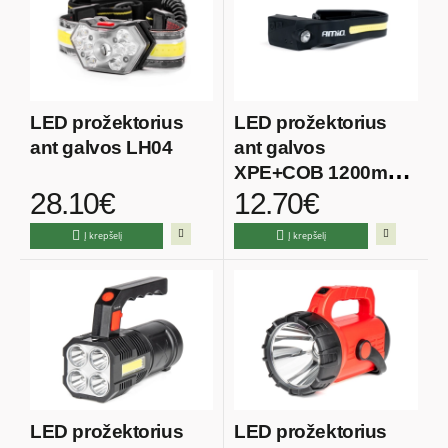
LED prožektorius
LED prožektorius
ant galvos LH04
ant galvos
XPE+COB 1200mAh
28.10€
12.70€
LH05
Į krepšelį
Į krepšelį
LED prožektorius
LED prožektorius