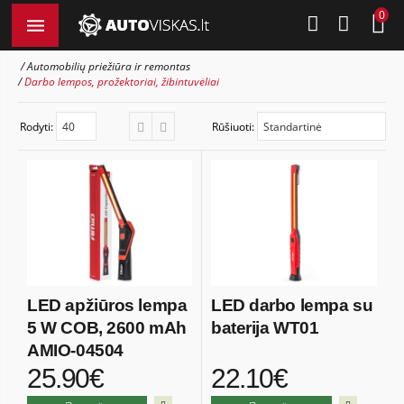
0
Automobilių priežiūra ir remontas
Darbo lempos, prožektoriai, žibintuvėliai
Rodyti:
Rūšiuoti:
LED apžiūros lempa
LED darbo lempa su
5 W COB, 2600 mAh
baterija WT01
AMIO-04504
25.90€
22.10€