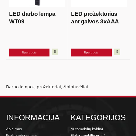
LED darbo lempa
LED prožektorius
WT09
ant galvos 3xAAA
Išparduota
Išparduota
Darbo lempos, prožektoriai, žibintuvėliai
INFORMACIJA
KATEGORIJOS
Apie mus
Automobilių kabliai
Prekių pristatymas
Elektromobilių prekės