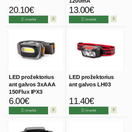
1200mA
20.10€
13.00€
Į krepšelį
Į krepšelį
LED prožektorius
LED prožektorius
ant galvos 3xAAA
ant galvos LH03
150Flux IPX3
6.00€
11.40€
Į krepšelį
Į krepšelį