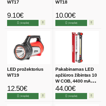
WT17
WT18
9.10€
10.00€
Į krepšelį
Į krepšelį
LED prožektorius
Pakabinamas LED
WT19
apžiūros žibintas 10
W COB, 4400 mAh
12.50€
44.00€
AMIO-04505
Į krepšelį
Į krepšelį