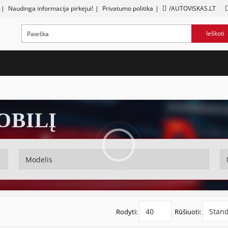
|
Naudinga informacija pirkėjui!
|
Privatumo politika
|
/AUTOVISKAS.LT
Ieškoti
OBILĮ
Rodyti:
Rūšiuoti: