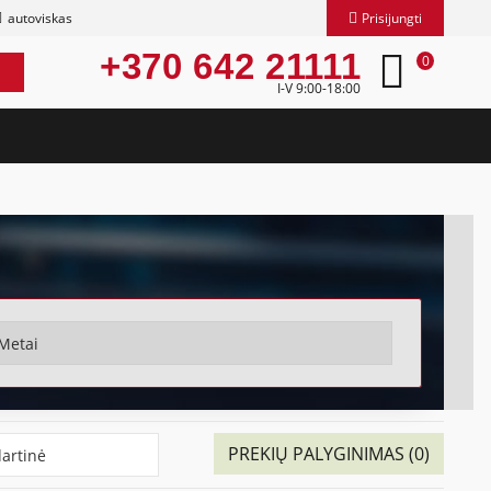
autoviskas
Prisijungti
+370 642 21111
0
I-V 9:00-18:00
PREKIŲ PALYGINIMAS (0)