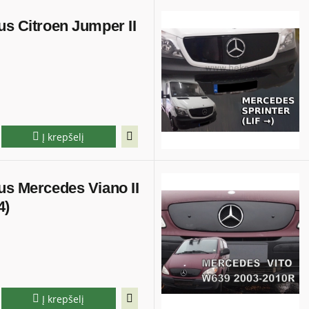
us Citroen Jumper II
Į krepšelį
us Mercedes Viano II
4)
Į krepšelį