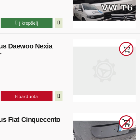
Į krepšelį
ius Daewoo Nexia
r
Išparduota
us Fiat Cinquecento