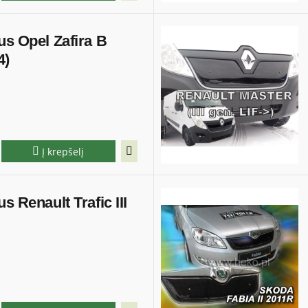
us Opel Zafira B
4)
Į krepšelį
s Renault Trafic III