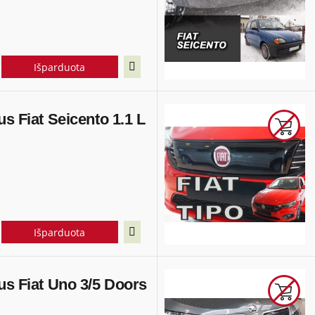
Išparduota
us Fiat Seicento 1.1 L
Išparduota
us Fiat Uno 3/5 Doors