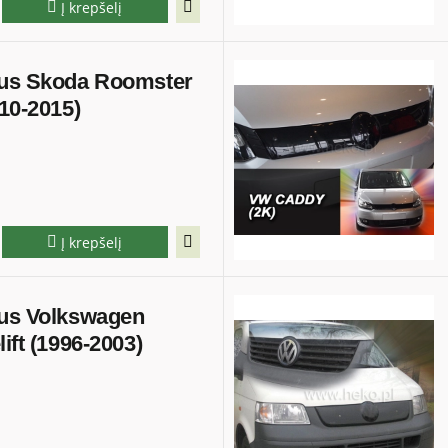
Į krepšelį
ius Skoda Roomster
010-2015)
Į krepšelį
ius Volkswagen
ift (1996-2003)