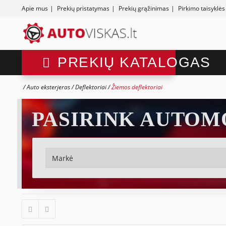
Apie mus
|
Prekių pristatymas
|
Prekių grąžinimas
|
Pirkimo taisyklės
PREKIŲ KATALOGAS
Auto eksterjeras
Deflektoriai
Žiemos deflektoriai
PASIRINK AUTOM