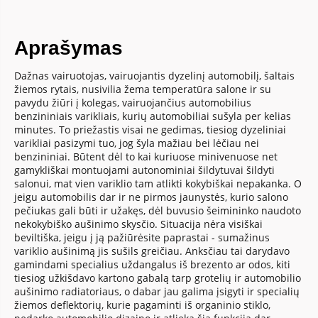
Aprašymas
Dažnas vairuotojas, vairuojantis dyzelinį automobilį, šaltais
žiemos rytais, nusivilia žema temperatūra salone ir su
pavydu žiūri į kolegas, vairuojančius automobilius
benzininiais varikliais, kurių automobiliai sušyla per kelias
minutes. To priežastis visai ne gedimas, tiesiog dyzeliniai
varikliai pasizymi tuo, jog šyla mažiau bei lėčiau nei
benzininiai. Būtent dėl to kai kuriuose minivenuose net
gamykliškai montuojami autonominiai šildytuvai šildyti
salonui, mat vien variklio tam atlikti kokybiškai nepakanka. O
jeigu automobilis dar ir ne pirmos jaunystės, kurio salono
pečiukas gali būti ir užakęs, dėl buvusio šeimininko naudoto
nekokybiško aušinimo skysčio. Situacija nėra visiškai
beviltiška, jeigu į ją pažiūrėsite paprastai - sumažinus
variklio aušinimą jis sušils greičiau. Anksčiau tai darydavo
gamindami specialius uždangalus iš brezento ar odos, kiti
tiesiog užkišdavo kartono gabalą tarp grotelių ir automobilio
aušinimo radiatoriaus, o dabar jau galima įsigyti ir specialių
žiemos deflektorių, kurie pagaminti iš organinio stiklo,