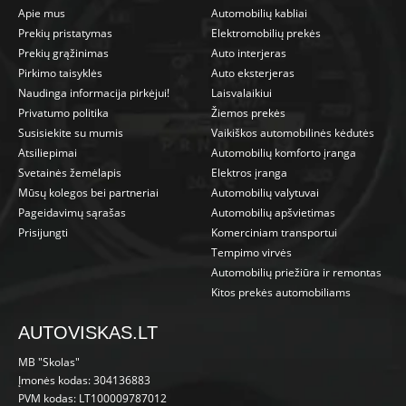
Apie mus
Automobilių kabliai
Prekių pristatymas
Elektromobilių prekės
Prekių grąžinimas
Auto interjeras
Pirkimo taisyklės
Auto eksterjeras
Naudinga informacija pirkėjui!
Laisvalaikiui
Privatumo politika
Žiemos prekės
Susisiekite su mumis
Vaikiškos automobilinės kėdutės
Atsiliepimai
Automobilių komforto įranga
Svetainės žemėlapis
Elektros įranga
Mūsų kolegos bei partneriai
Automobilių valytuvai
Pageidavimų sąrašas
Automobilių apšvietimas
Prisijungti
Komerciniam transportui
Tempimo virvės
Automobilių priežiūra ir remontas
Kitos prekės automobiliams
AUTOVISKAS.LT
MB "Skolas"
Įmonės kodas: 304136883
PVM kodas: LT100009787012