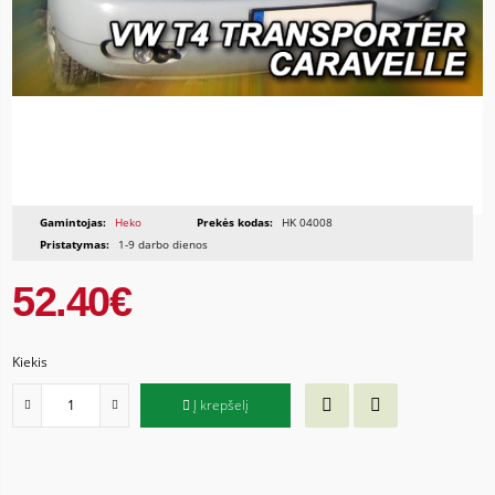
Gamintojas:
Heko
Prekės kodas:
HK 04008
Pristatymas:
1-9 darbo dienos
52.40€
Kiekis
Į krepšelį