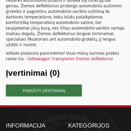
nedarko automobilio dizaino ir atlieka šią funkciją dar
geriau. Žiemos deflektorius pridengs automobilio aušinimo
groteles ir pagreitins automobilio variklio sušilimą iki
darbinės temperatūros, tokiu būdu palaikydamas
komfortišką temperatūrą automobilio salone, bei
taupydamas jūsų kurą, nes šiltas automobilio variklis vartoja
mažiau degalų. Žiemos deflektorius lengvai tvirtinamas
specialiais fiksatoriais ant automobilio grotelių, jį lengva
uždėti ir nuimti.
Ieškote platesnio pasirinkimo? Visas mūsų turimas prekes
rasite čia -
Volkswagen Transporter žiemos deflektoriai
Įvertinimai (0)
PARAŠYTI ĮVERTINIMĄ
INFORMACIJA
KATEGORIJOS