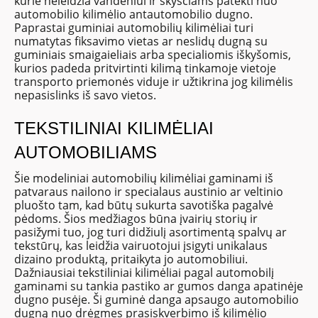
kurie neleidžia vandeniui ir skysčiams patekti nuo
automobilio kilimėlio antautomobilio dugno.
Paprastai guminiai automobilių kilimėliai turi
numatytas fiksavimo vietas ar neslidų dugną su
guminiais smaigaieliais arba specialiomis iškyšomis,
kurios padeda pritvirtinti kilimą tinkamoje vietoje
transporto priemonės viduje ir užtikrina jog kilimėlis
nepasislinks iš savo vietos.
TEKSTILINIAI KILIMĖLIAI
AUTOMOBILIAMS
Šie modeliniai automobilių kilimėliai gaminami iš
patvaraus nailono ir specialaus austinio ar veltinio
pluošto tam, kad būtų sukurta savotiška pagalvė
pėdoms. Šios medžiagos būna įvairių storių ir
pasižymi tuo, jog turi didžiulį asortimentą spalvų ar
tekstūrų, kas leidžia vairuotojui įsigyti unikalaus
dizaino produktą, pritaikyta jo automobiliui.
Dažniausiai tekstiliniai kilimėliai pagal automobilį
gaminami su tankia pastiko ar gumos danga apatinėje
dugno pusėje. Ši guminė danga apsaugo automobilio
dugną nuo drėgmes prasiskverbimo iš kilimėlio