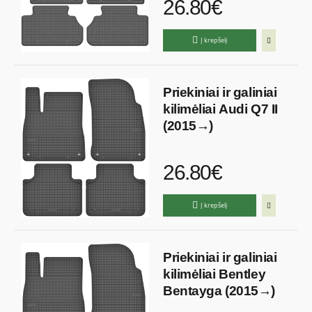
26.80€
Į krepšelį
Priekiniai ir galiniai
kilimėliai Audi Q7 II
(2015→)
26.80€
Į krepšelį
Priekiniai ir galiniai
kilimėliai Bentley
Bentayga (2015→)