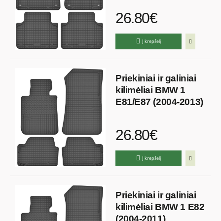
26.80€
Į krepšelį
Priekiniai ir galiniai
kilimėliai BMW 1
E81/E87 (2004-2013)
26.80€
Į krepšelį
Priekiniai ir galiniai
kilimėliai BMW 1 E82
(2004-2011)