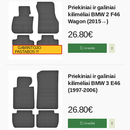
Priekiniai ir galiniai
kilimėliai BMW 2 F46
Wagon (2015→)
26.80€
GAMINTOJO
Į krepšelį
PASTABOS !!!
Priekiniai ir galiniai
kilimėliai BMW 3 E46
(1997-2006)
26.80€
Į krepšelį