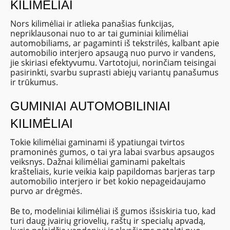
KILIMĖLIAI
Nors kilimėliai ir atlieka panašias funkcijas,
nepriklausonai nuo to ar tai guminiai kilimėliai
automobiliams, ar pagaminti iš tekstrilės, kalbant apie
automobilio interjero apsaugą nuo purvo ir vandens,
jie skiriasi efektyvumu. Vartotojui, norinčiam teisingai
pasirinkti, svarbu suprasti abiejų variantų panašumus
ir trūkumus.
GUMINIAI AUTOMOBILINIAI
KILIMĖLIAI
Tokie kilimėliai gaminami iš ypatiungai tvirtos
pramoninės gumos, o tai yra labai svarbus apsaugos
veiksnys. Dažnai kilimėliai gaminami pakeltais
krašteliais, kurie veikia kaip papildomas barjeras tarp
automobilio interjero ir bet kokio nepageidaujamo
purvo ar drėgmės.
Be to, modeliniai kilimėliai iš gumos išsiskiria tuo, kad
turi daug įvairių griovelių, raštų ir specialų apvadą,