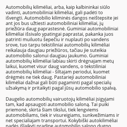
Automobilių kilimėliai, arba, kaip kalbininkai siūlo
vadinti, automobiliniai kilimėliai, gali padėti to
išvengti. Automobilio kiliminės dangos neištepsite jei
ant jos bus užtiesti automobiliniai kilimėliai, jų
priežiūra daug paprastesnė. Guminiai automobiliniai
kilimėliai išsivalo ypatingai paprastai, pakanka juos
patrinti muiluotu šepečiu ir nuplauti po vandens
srove, tuo tarpu tekstiliniai automobilių kilimėliai
reikalauja daugiau priežiūros, tačiau jie suteikia
automobilio salonui daugiau jaukumo. Guminiai
automobilių kilimėliai labiau skirti drėgnajam metų
laikui, kuomet visur daug vandens, o tekstiliniai
automobilių kilimėliai - šiltajam periodui, kuomet
drėgmės ne tiek daug. Pastarieji automobiliniai
kilimėliai dažnai gali būti pagaminti pagal specialų
užsakymą ir pritaikyti pagal jūsų automobilio spalvą.
Daugelio automobilių vairuotojų kilimėliai įsigyjami
tam, kad apsaugoti automobilio saloną. Tai puiki
priemonė, skirta šiam tikslui, tiek lengviems
automobiliams, tiek ir visureigiams, sunkvežimiams ir
net specialiajam transportui. Kokybiški autokilimėliai
padės išlaikyti pradinę automobilio salono dugno