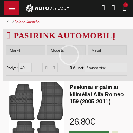
0
...
Salono kilimėliai
PASIRINK AUTOMOBILĮ
Rodyti:
Rūšiuoti:
Priekiniai ir galiniai
kilimėliai Alfa Romeo
159 (2005-2011)
26.80€