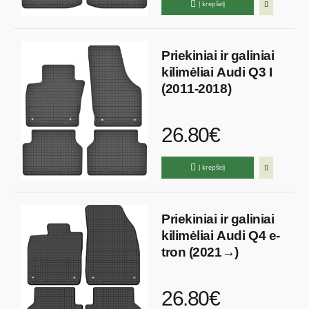
Į krepšelį
Priekiniai ir galiniai
kilimėliai Audi Q3 I
(2011-2018)
26.80€
Į krepšelį
Priekiniai ir galiniai
kilimėliai Audi Q4 e-
tron (2021→)
26.80€