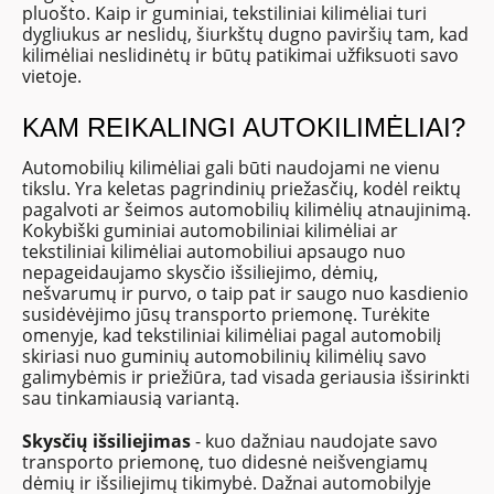
pluošto. Kaip ir guminiai, tekstiliniai kilimėliai turi
dygliukus ar neslidų, šiurkštų dugno paviršių tam, kad
kilimėliai neslidinėtų ir būtų patikimai užfiksuoti savo
vietoje.
KAM REIKALINGI AUTOKILIMĖLIAI?
Automobilių kilimėliai gali būti naudojami ne vienu
tikslu. Yra keletas pagrindinių priežasčių, kodėl reiktų
pagalvoti ar šeimos automobilių kilimėlių atnaujinimą.
Kokybiški guminiai automobiliniai kilimėliai ar
tekstiliniai kilimėliai automobiliui apsaugo nuo
nepageidaujamo skysčio išsiliejimo, dėmių,
nešvarumų ir purvo, o taip pat ir saugo nuo kasdienio
susidėvėjimo jūsų transporto priemonę. Turėkite
omenyje, kad tekstiliniai kilimėliai pagal automobilį
skiriasi nuo guminių automobilinių kilimėlių savo
galimybėmis ir priežiūra, tad visada geriausia išsirinkti
sau tinkamiausią variantą.
Skysčių išsiliejimas
- kuo dažniau naudojate savo
transporto priemonę, tuo didesnė neišvengiamų
dėmių ir išsiliejimų tikimybė. Dažnai automobilyje