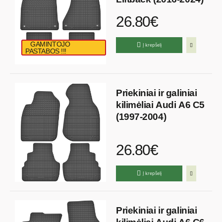
26.80€
GAMINTOJO
Į krepšelį
PASTABOS !!!
Priekiniai ir galiniai
kilimėliai Audi A6 C5
(1997-2004)
26.80€
Į krepšelį
Priekiniai ir galiniai