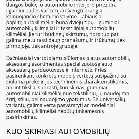
dangos būklę, o automobilio interjero priežiūra
ilgainiui padės vartotojui išvengti brangiai
kainuojančio cheminio valymo. Labiausiai
paplitę autokilimėliai būna dviejų tipų – guminiai
automoblių kilimėliai ir tekstiliniai automobilių
kilimėliai. Jie turi būdingų skirtumų, nors tuo pat
galima metu rasti daug pranašumų ir trūkumų tiek
pirmojoje, tiek antroje grupėje.
Dažniausiai vartotojams siūlomas platus automobilių
aksesuarų asortimentas specializuotose auto
aksesuarų parduotuvėse ir internete. Prieš
pasirenkant konkretų modelį, vertėtų susipažinti su
siūloma preke ir jos techninėmis charakteristikomis,
norint tiksliai suprasti, kuo skiriasi guminiai
automobiliniai kilimėliai nuo tekstilinių, jų naudojimo
sritį, stilių, bei naudojimo ypatumus. Be universalių
variantų galima verta pasvarstyti ar modeliniai
automobilių kilimėliai nebūtų tinkamesnis
pasirinkimas.
KUO SKIRIASI AUTOMOBILIŲ