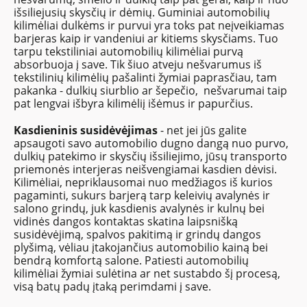
išsiliejusių skysčių ir dėmių. Guminiai automobilių
kilimėliai dulkėms ir purvui yra toks pat neįveikiamas
barjeras kaip ir vandeniui ar kitiems skysčiams. Tuo
tarpu tekstiliniai automobilių kilimėliai purvą
absorbuoja į save. Tik šiuo atveju nešvarumus iš
tekstilinių kilimėlių pašalinti žymiai paprasčiau, tam
pakanka - dulkių siurblio ar šepečio, nešvarumai taip
pat lengvai išbyra kilimėliį išėmus ir papurčius.
Kasdieninis susidėvėjimas
- net jei jūs galite
apsaugoti savo automobilio dugno dangą nuo purvo,
dulkių patekimo ir skysčių išsiliejimo, jūsų transporto
priemonės interjeras neišvengiamai kasdien dėvisi.
Kilimėliai, nepriklausomai nuo medžiagos iš kurios
pagaminti, sukurs barjerą tarp keleivių avalynės ir
salono grindų, juk kasdienis avalynės ir kulnų bei
vidinės dangos kontaktas skatina laipsnišką
susidėvėjimą, spalvos pakitimą ir grindų dangos
plyšimą, vėliau įtakojančius automobilio kainą bei
bendrą komfortą salone. Patiesti automobilių
kilimėliai žymiai sulėtina ar net sustabdo šį procesą,
visą batų padų įtaką perimdami į save.