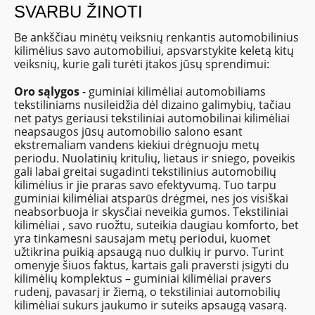
SVARBU ŽINOTI
Be ankščiau minėtų veiksnių renkantis automobilinius
kilimėlius savo automobiliui, apsvarstykite keletą kitų
veiksnių, kurie gali turėti įtakos jūsų sprendimui:
Oro sąlygos
- guminiai kilimėliai automobiliams
tekstiliniams nusileidžia dėl dizaino galimybių, tačiau
net patys geriausi tekstiliniai automobilinai kilimėliai
neapsaugos jūsų automobilio salono esant
ekstremaliam vandens kiekiui drėgnuoju metų
periodu. Nuolatinių kritulių, lietaus ir sniego, poveikis
gali labai greitai sugadinti tekstilinius automobilių
kilimėlius ir jie praras savo efektyvumą. Tuo tarpu
guminiai kilimėliai atsparūs drėgmei, nes jos visiškai
neabsorbuoja ir skysčiai neveikia gumos. Tekstiliniai
kilimėliai , savo ruožtu, suteikia daugiau komforto, bet
yra tinkamesni sausajam metų periodui, kuomet
užtikrina puikią apsaugą nuo dulkių ir purvo. Turint
omenyje šiuos faktus, kartais gali praversti įsigyti du
kilimėlių komplektus – guminiai kilimėliai pravers
rudenį, pavasarį ir žiemą, o tekstiliniai automobilių
kilimėliai sukurs jaukumo ir suteiks apsaugą vasarą.