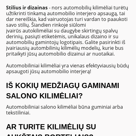
Stilius ir dizainas
- nors automobilių kilimėliai turėtų
užtikrinti tinkamą automobilio interjero apsaugą, tai
dar nereiškia, kad vairuotojas turi vardan to paaukoti
savo stilių. Šiandien rinkoje siūlomi
įvairūs autokilimėliai su daugybe skirtingų spalvų
derinių, pasiųti etiketėmis, unikalaus dizaino ir su
automobilių gamintojų logotipais. Galite pasirinkti iš
įvairiausių autombilinių kilimėlių modelių, kurie bus
pritaikyti jūsų automobilio dizainui ar nuotaikai.
Automobiliniai kilimėliai yra vienas efektyviausių būdų
apsaugoti jūsų automobilio interjerą!
IŠ KOKIŲ MEDŽIAGŲ GAMINAMI
SALONO KILIMĖLIAI?
Automobiliniai salono kilimėliai būna guminiai arba
tekstiliniai.
AR TURITE KILIMĖLIŲ SU