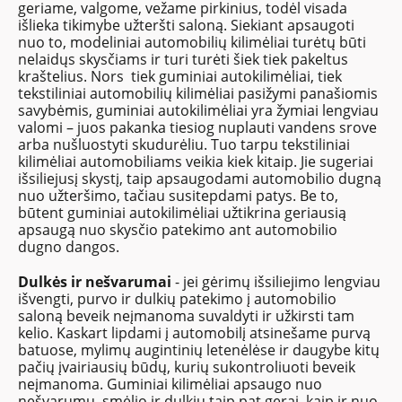
geriame, valgome, vežame pirkinius, todėl visada
išlieka tikimybe užteršti saloną. Siekiant apsaugoti
nuo to, modeliniai automobilių kilimėliai turėtų būti
nelaidųs skysčiams ir turi turėti šiek tiek pakeltus
kraštelius. Nors tiek guminiai autokilimėliai, tiek
tekstiliniai automobilių kilimėliai pasižymi panašiomis
savybėmis, guminiai autokilimėliai yra žymiai lengviau
valomi – juos pakanka tiesiog nuplauti vandens srove
arba nušluostyti skudurėliu. Tuo tarpu tekstiliniai
kilimėliai automobiliams veikia kiek kitaip. Jie sugeriai
išsiliejusį skystį, taip apsaugodami automobilio dugną
nuo užteršimo, tačiau susitepdami patys. Be to,
būtent guminiai autokilimėliai užtikrina geriausią
apsaugą nuo skysčio patekimo ant automobilio
dugno dangos.
Dulkės ir nešvarumai
- jei gėrimų išsiliejimo lengviau
išvengti, purvo ir dulkių patekimo į automobilio
saloną beveik neįmanoma suvaldyti ir užkirsti tam
kelio. Kaskart lipdami į automobilį atsinešame purvą
batuose, mylimų augintinių letenėlėse ir daugybe kitų
pačių įvairiausių būdų, kurių sukontroliuoti beveik
neįmanoma. Guminiai kilimėliai apsaugo nuo
nešvarumų, smėlio ir dulkių taip pat gerai, kaip ir nuo