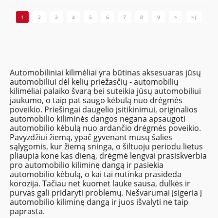
1
2
3
4
5
6
7
8
9
>
>|
Automobiliniai kilimėliai yra būtinas aksesuaras jūsų
automobiliui dėl kelių priežasčių - automobilių
kilimėliai palaiko švarą bei suteikia jūsų automobiliui
jaukumo, o taip pat saugo kėbulą nuo drėgmės
poveikio. Priešingai daugelio įsitikinimui, originalios
automobilio kiliminės dangos negana apsaugoti
automobilio kėbulą nuo ardančio drėgmės poveikio.
Pavyzdžiui žiemą, ypač gyvenant mūsų šalies
sąlygomis, kur žiemą sninga, o šiltuoju periodu lietus
pliaupia kone kas dieną, drėgmė lengvai prasiskverbia
pro automobilio kiliminę dangą ir pasiekia
automobilio kėbulą, o kai tai nutinka prasideda
korozija. Tačiau net kuomet lauke sausa, dulkės ir
purvas gali pridaryti problemų. Nešvarumai įsigeria į
automobilio kiliminę dangą ir juos išvalyti ne taip
paprasta.