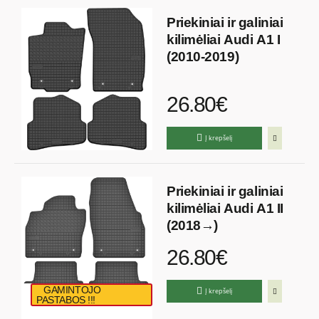
Priekiniai ir galiniai
kilimėliai Audi A1 I
(2010-2019)
26.80€
Į krepšelį
Priekiniai ir galiniai
kilimėliai Audi A1 II
(2018→)
26.80€
GAMINTOJO
Į krepšelį
PASTABOS !!!