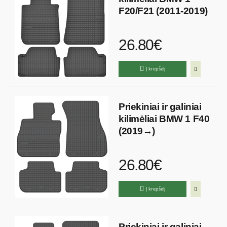
F20/F21 (2011-2019)
26.80€
Į krepšelį
Priekiniai ir galiniai
kilimėliai BMW 1 F40
(2019→)
26.80€
Į krepšelį
Priekiniai ir galiniai