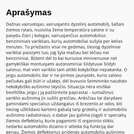
Aprašymas
Dažnas vairuotojas, vairuojantis dyzelinį automobilį, šaltais
žiemos rytais, nusivilia žema temperatūra salone ir su
pavydu žiūri į kolegas, vairuojančius automobilius
benzininiais varikliais, kurių automobiliai sušyla per kelias
minutes. To priežastis visai ne gedimas, tiesiog dyzeliniai
varikliai pasizymi tuo, jog šyla mažiau bei lėčiau nei
benzininiai. Būtent dėl to kai kuriuose minivenuose net
gamykliškai montuojami autonominiai šildytuvai šildyti
salonui, mat vien variklio tam atlikti kokybiškai nepakanka. O
jeigu automobilis dar ir ne pirmos jaunystės, kurio salono
pečiukas gali būti ir užakęs, dėl buvusio šeimininko naudoto
nekokybiško aušinimo skysčio. Situacija nėra visiškai
beviltiška, jeigu į ją pažiūrėsite paprastai - sumažinus
variklio aušinimą jis sušils greičiau. Anksčiau tai darydavo
gamindami specialius uždangalus iš brezento ar odos, kiti
tiesiog užkišdavo kartono gabalą tarp grotelių ir automobilio
aušinimo radiatoriaus, o dabar jau galima įsigyti ir specialių
žiemos deflektorių, kurie pagaminti iš organinio stiklo,
nedarko automobilio dizaino ir atlieka šią funkciją dar
geriau. Žiemos deflektorius pridengs automobilio aušinimo