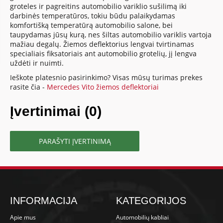
groteles ir pagreitins automobilio variklio sušilimą iki
darbinės temperatūros, tokiu būdu palaikydamas
komfortišką temperatūrą automobilio salone, bei
taupydamas jūsų kurą, nes šiltas automobilio variklis vartoja
mažiau degalų. Žiemos deflektorius lengvai tvirtinamas
specialiais fiksatoriais ant automobilio grotelių, jį lengva
uždėti ir nuimti.
Ieškote platesnio pasirinkimo? Visas mūsų turimas prekes
rasite čia -
Mercedes Vito žiemos deflektoriai
Įvertinimai (0)
PARAŠYTI ĮVERTINIMĄ
INFORMACIJA
KATEGORIJOS
Apie mus
Automobilių kabliai