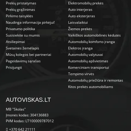
Prekių pristatymas
Elektromobilių prekės
Prekių grąžinimas
Auto interjeras
Pirkimo taisyklės
Auto eksterjeras
Naudinga informacija pirkėjui!
Laisvalaikiui
Privatumo politika
Žiemos prekės
Susisiekite su mumis
Vaikiškos automobilinės kėdutės
Atsiliepimai
Automobilių komforto įranga
Svetainės žemėlapis
Elektros įranga
Mūsų kolegos bei partneriai
Automobilių valytuvai
Pageidavimų sąrašas
Automobilių apšvietimas
Prisijungti
Komerciniam transportui
Tempimo virvės
Automobilių priežiūra ir remontas
Kitos prekės automobiliams
AUTOVISKAS.LT
MB "Skolas"
Įmonės kodas: 304136883
PVM kodas: LT100009787012
+370 642 21111