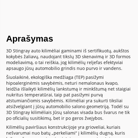
Aprašymas
3D Stingray auto kilimėliai gaminami iš sertifikuotų, aukštos
kokybės žaliavų, naudojant tikslų 3D skenavimą ir 3D formos
modeliavimą, o tai reiškia, jog kilimėlių reljefas efektyviai
apsaugo jūsų automobilio grindis nuo purvo ir vandens.
Šiuolaikinė, ekologiška medžiaga (TEP) pasižymi
hipoalerginėmis savybėmis, neturi nemalonaus kvapo,
leidžia išlaikyti kilimėlių lankstumą ir minkštumą net staigiai
nukritus temperatūrai, taip pat pasižymi purvą
atstumiančiomis savybėmis. Kilimėliai yra sukurti tiksliai
atsižvelgiant į jūsų automobilio salono geometriją. Todėl su
3D Stingray kilimėliais Jūsų salonas visada bus švarus ne tik
po oficialių susitikimų, bet ir po geros žvejybos.
Kilimėlių paviršiaus konstrukcijoje yra grioveliai, kuriais
nešvarumai nuo batų „perkeliami“ į kilimėlių dugną, kuris