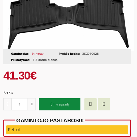
Gamintojas:
Stingray
Prekės kodas:
3SG010028
Pristatymas:
1-3 darbo dienos
41.30€
Kiekis
Į krepšelį
GAMINTOJO PASTABOS!!!
Petrol