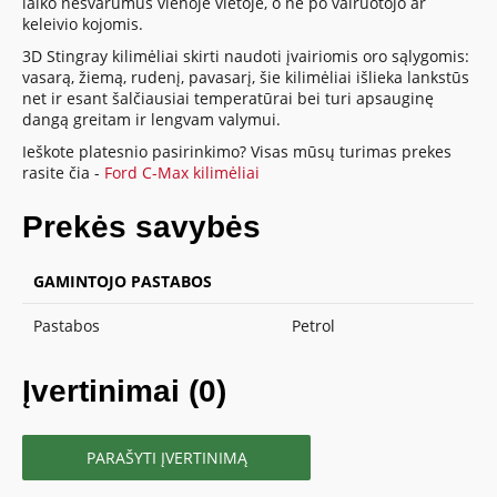
laiko nešvarumus vienoje vietoje, o ne po vairuotojo ar
keleivio kojomis.
3D Stingray kilimėliai skirti naudoti įvairiomis oro sąlygomis:
vasarą, žiemą, rudenį, pavasarį, šie kilimėliai išlieka lankstūs
net ir esant šalčiausiai temperatūrai bei turi apsauginę
dangą greitam ir lengvam valymui.
Ieškote platesnio pasirinkimo? Visas mūsų turimas prekes
rasite čia -
Ford C-Max kilimėliai
Prekės savybės
GAMINTOJO PASTABOS
Pastabos
Petrol
Įvertinimai (0)
PARAŠYTI ĮVERTINIMĄ