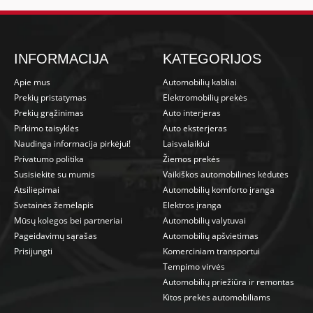
INFORMACIJA
KATEGORIJOS
Apie mus
Automobilių kabliai
Prekių pristatymas
Elektromobilių prekės
Prekių grąžinimas
Auto interjeras
Pirkimo taisyklės
Auto eksterjeras
Naudinga informacija pirkėjui!
Laisvalaikiui
Privatumo politika
Žiemos prekės
Susisiekite su mumis
Vaikiškos automobilinės kėdutės
Atsiliepimai
Automobilių komforto įranga
Svetainės žemėlapis
Elektros įranga
Mūsų kolegos bei partneriai
Automobilių valytuvai
Pageidavimų sąrašas
Automobilių apšvietimas
Prisijungti
Komerciniam transportui
Tempimo virvės
Automobilių priežiūra ir remontas
Kitos prekės automobiliams