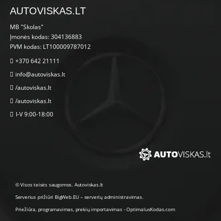
AUTOVISKAS.LT
MB "Skolas"
Įmonės kodas: 304136883
PVM kodas: LT100009787012
+370 642 21111
info@autoviskas.lt
/autoviskas.lt
/autoviskas.lt
I-V 9:00-18:00
© Visos teisės saugomos. Autoviskas.lt
Serverius prižiūri
BigWeb.EU
–
serverių administravimas
.
Priežiūra, programavimas
,
prekių importavimas
-
OptimalusKodas.com