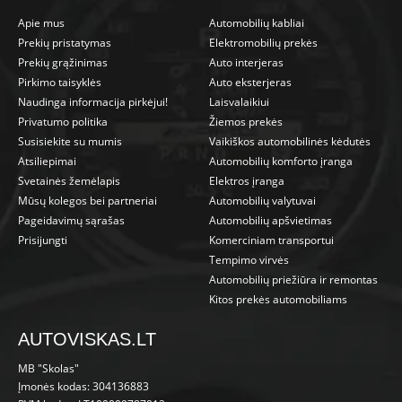
Apie mus
Automobilių kabliai
Prekių pristatymas
Elektromobilių prekės
Prekių grąžinimas
Auto interjeras
Pirkimo taisyklės
Auto eksterjeras
Naudinga informacija pirkėjui!
Laisvalaikiui
Privatumo politika
Žiemos prekės
Susisiekite su mumis
Vaikiškos automobilinės kėdutės
Atsiliepimai
Automobilių komforto įranga
Svetainės žemėlapis
Elektros įranga
Mūsų kolegos bei partneriai
Automobilių valytuvai
Pageidavimų sąrašas
Automobilių apšvietimas
Prisijungti
Komerciniam transportui
Tempimo virvės
Automobilių priežiūra ir remontas
Kitos prekės automobiliams
AUTOVISKAS.LT
MB "Skolas"
Įmonės kodas: 304136883