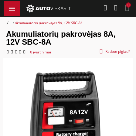
0
...
Akumuliatorių pakrovėjas 8A, 12V SBC-8A
Akumuliatorių pakrovėjas 8A,
12V SBC-8A
Radote pigiau?
0 įvertinimai