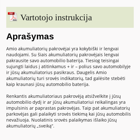
Vartotojo instrukcija
Aprašymas
Amio akumuliatorių pakrovėjai yra kokybiški ir lengvai
naudojami. Su šiais akumuliatorių pakrovėjais lengvai
pakrausite savo automobilio baterija. Tiesiog teisingai
sujungti laidus į atitinkamus + ir – polius savo automobilyje
ir jūsų akumuliatorius pasikraus. Daugelis Amio
akumuliatorių turi srovės indikatorių, tad galėsite stebėti
kaip kraunasi jūsų automobilio baterija.
Renkantis akumuliatoriaus pakrovėją atsižvelkite į jūsų
automobilio dydį ir ar jūsų akumuliatoriui reikalingas yra
impulsinis ar paprastas pakrovėjas. Taip pat akumuliatorių
parkovėjas gali palaikyti srovės tiekimą kai jūsų automobilis
nevažiuoja. Nuolatinis srovės palaikymas išlaiko jūsų
akumuliatorių „sveiką“.