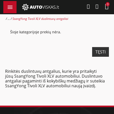
0
...
SsangYong Tivoli XLV duslintuvų antgaliai
Šioje kategorijoje prekių nėra.
TĘSTI
Rinkitės duslintuvų antgalius, kurie yra pritaikyti
jūsų SsangYong Tivoli XLV automobiliui. Duslintuvo
antgaliai pagaminti iš kokybiškų medžiagų ir suteikia
SsangYong Tivoli XLV automobiliui naują įvaizdį.