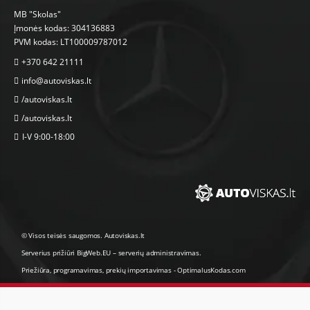
MB "Skolas"
Įmonės kodas: 304136883
PVM kodas: LT100009787012
+370 642 21111
info@autoviskas.lt
/autoviskas.lt
/autoviskas.lt
I-V 9:00-18:00
© Visos teisės saugomos. Autoviskas.lt
Serverius prižiūri
BigWeb.EU
–
serverių administravimas
.
Priežiūra, programavimas
,
prekių importavimas
-
OptimalusKodas.com