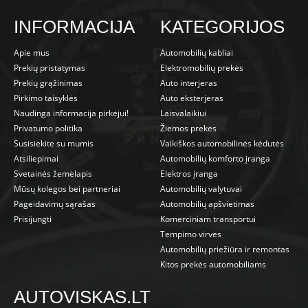
INFORMACIJA
KATEGORIJOS
Apie mus
Automobilių kabliai
Prekių pristatymas
Elektromobilių prekės
Prekių grąžinimas
Auto interjeras
Pirkimo taisyklės
Auto eksterjeras
Naudinga informacija pirkėjui!
Laisvalaikiui
Privatumo politika
Žiemos prekės
Susisiekite su mumis
Vaikiškos automobilinės kėdutės
Atsiliepimai
Automobilių komforto įranga
Svetainės žemėlapis
Elektros įranga
Mūsų kolegos bei partneriai
Automobilių valytuvai
Pageidavimų sąrašas
Automobilių apšvietimas
Prisijungti
Komerciniam transportui
Tempimo virvės
Automobilių priežiūra ir remontas
Kitos prekės automobiliams
AUTOVISKAS.LT