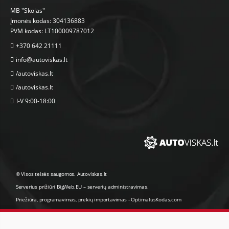
MB "Skolas"
Įmonės kodas: 304136883
PVM kodas: LT100009787012
+370 642 21111
info@autoviskas.lt
/autoviskas.lt
/autoviskas.lt
I-V 9:00-18:00
© Visos teisės saugomos. Autoviskas.lt
Serverius prižiūri
BigWeb.EU
–
serverių administravimas
.
Priežiūra, programavimas
,
prekių importavimas
-
OptimalusKodas.com