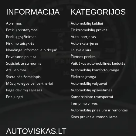
INFORMACIJA
KATEGORIJOS
Apie mus
Automobilių kabliai
Prekių pristatymas
Elektromobilių prekės
Prekių grąžinimas
Auto interjeras
Pirkimo taisyklės
Auto eksterjeras
Naudinga informacija pirkėjui!
Laisvalaikiui
Privatumo politika
Žiemos prekės
Susisiekite su mumis
Vaikiškos automobilinės kėdutės
Atsiliepimai
Automobilių komforto įranga
Svetainės žemėlapis
Elektros įranga
Mūsų kolegos bei partneriai
Automobilių valytuvai
Pageidavimų sąrašas
Automobilių apšvietimas
Prisijungti
Komerciniam transportui
Tempimo virvės
Automobilių priežiūra ir remontas
Kitos prekės automobiliams
AUTOVISKAS.LT