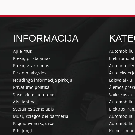
INFORMACIJA
KATE
Apie mus
Automobilių 
Prekių pristatymas
Elektromobil
Prekių grąžinimas
Auto interje
Pirkimo taisyklės
Auto eksterj
Naudinga informacija pirkėjui!
Laisvalaikiui
Privatumo politika
Žiemos prek
Susisiekite su mumis
Vaikiškos au
Atsiliepimai
Automobilių 
Svetainės žemėlapis
Elektros įra
Mūsų kolegos bei partneriai
Automobilių 
Pageidavimų sąrašas
Automobilių
Prisijungti
Komerciniam