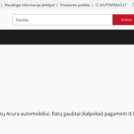
|
Naudinga informacija pirkėjui!
|
Privatumo politika
|
/AUTOVISKAS.LT
Ieškoti
 jūsų Acura automobiliui. Ratų gaubtai (kalpokai) pagaminti i