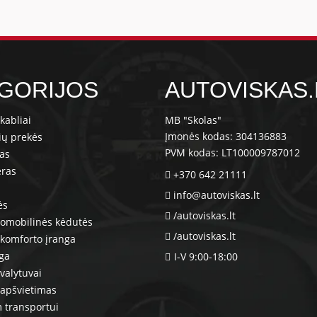
GORIJOS
AUTOVISKAS.
kabliai
MB "Skolas"
Įmonės kodas: 304136883
ių prekės
PVM kodas: LT100009787012
ras
eras
+370 642 21111
info@autoviskas.lt
ės
/autoviskas.lt
tomobilinės kėdutės
/autoviskas.lt
komforto įranga
nga
I-V 9:00-18:00
valytuvai
 apšvietimas
 transportui