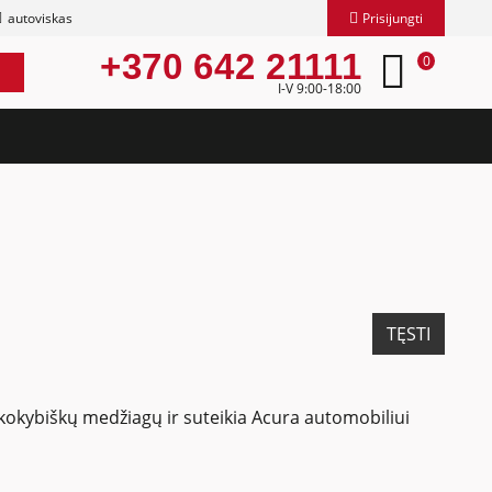
autoviskas
Prisijungti
+370 642 21111
0
I-V 9:00-18:00
TĘSTI
š kokybiškų medžiagų ir suteikia Acura automobiliui