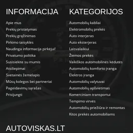
INFORMACIJA
KATEGORIJOS
Apie mus
Automobilių kabliai
Prekių pristatymas
Elektromobilių prekės
Prekių grąžinimas
Auto interjeras
Pirkimo taisyklės
Auto eksterjeras
Naudinga informacija pirkėjui!
Laisvalaikiui
Privatumo politika
Žiemos prekės
Susisiekite su mumis
Vaikiškos automobilinės kėdutės
Atsiliepimai
Automobilių komforto įranga
Svetainės žemėlapis
Elektros įranga
Mūsų kolegos bei partneriai
Automobilių valytuvai
Pageidavimų sąrašas
Automobilių apšvietimas
Prisijungti
Komerciniam transportui
Tempimo virvės
Automobilių priežiūra ir remontas
Kitos prekės automobiliams
AUTOVISKAS.LT