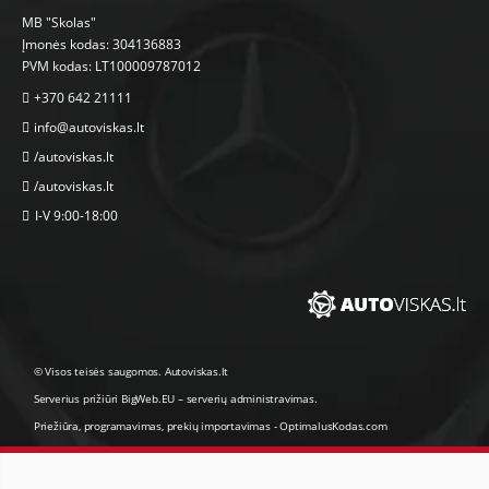
MB "Skolas"
Įmonės kodas: 304136883
PVM kodas: LT100009787012
+370 642 21111
info@autoviskas.lt
/autoviskas.lt
/autoviskas.lt
I-V 9:00-18:00
© Visos teisės saugomos. Autoviskas.lt
Serverius prižiūri
BigWeb.EU
–
serverių administravimas
.
Priežiūra, programavimas
,
prekių importavimas
-
OptimalusKodas.com