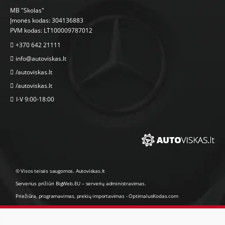
MB "Skolas"
Įmonės kodas: 304136883
PVM kodas: LT100009787012
+370 642 21111
info@autoviskas.lt
/autoviskas.lt
/autoviskas.lt
I-V 9:00-18:00
© Visos teisės saugomos. Autoviskas.lt
Serverius prižiūri
BigWeb.EU
–
serverių administravimas
.
Priežiūra, programavimas
,
prekių importavimas
-
OptimalusKodas.com