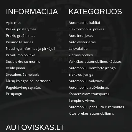
INFORMACIJA
KATEGORIJOS
Apie mus
Automobilių kabliai
Prekių pristatymas
Elektromobilių prekės
Prekių grąžinimas
Auto interjeras
Pirkimo taisyklės
Auto eksterjeras
Naudinga informacija pirkėjui!
Laisvalaikiui
Privatumo politika
Žiemos prekės
Susisiekite su mumis
Vaikiškos automobilinės kėdutės
Atsiliepimai
Automobilių komforto įranga
Svetainės žemėlapis
Elektros įranga
Mūsų kolegos bei partneriai
Automobilių valytuvai
Pageidavimų sąrašas
Automobilių apšvietimas
Prisijungti
Komerciniam transportui
Tempimo virvės
Automobilių priežiūra ir remontas
Kitos prekės automobiliams
AUTOVISKAS.LT