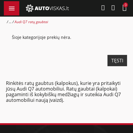
0
...
Audi Q7 ratų gaubtai
Šioje kategorijoje prekių nėra.
TĘSTI
Rinkitės ratų gaubtus (kalpokus), kurie yra pritaikyti
jūsų Audi Q7 automobiliui. Ratų gaubtai (kalpokai)
pagaminti iš kokybiškų medžiagų ir suteikia Audi Q7
automobiliui naują įvaizdį.