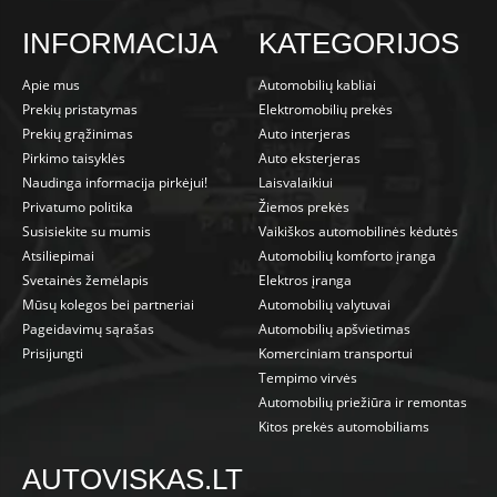
INFORMACIJA
KATEGORIJOS
Apie mus
Automobilių kabliai
Prekių pristatymas
Elektromobilių prekės
Prekių grąžinimas
Auto interjeras
Pirkimo taisyklės
Auto eksterjeras
Naudinga informacija pirkėjui!
Laisvalaikiui
Privatumo politika
Žiemos prekės
Susisiekite su mumis
Vaikiškos automobilinės kėdutės
Atsiliepimai
Automobilių komforto įranga
Svetainės žemėlapis
Elektros įranga
Mūsų kolegos bei partneriai
Automobilių valytuvai
Pageidavimų sąrašas
Automobilių apšvietimas
Prisijungti
Komerciniam transportui
Tempimo virvės
Automobilių priežiūra ir remontas
Kitos prekės automobiliams
AUTOVISKAS.LT