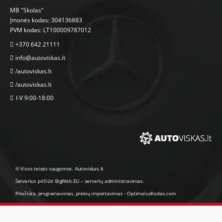
MB "Skolas"
Įmonės kodas: 304136883
PVM kodas: LT100009787012
+370 642 21111
info@autoviskas.lt
/autoviskas.lt
/autoviskas.lt
I-V 9:00-18:00
© Visos teisės saugomos. Autoviskas.lt
Serverius prižiūri
BigWeb.EU
–
serverių administravimas
.
Priežiūra, programavimas
,
prekių importavimas
-
OptimalusKodas.com