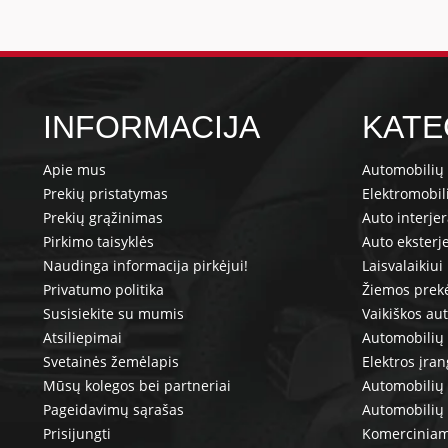
INFORMACIJA
KATE
Apie mus
Automobilių 
Prekių pristatymas
Elektromobil
Prekių grąžinimas
Auto interje
Pirkimo taisyklės
Auto eksterj
Naudinga informacija pirkėjui!
Laisvalaikiui
Privatumo politika
Žiemos prek
Susisiekite su mumis
Vaikiškos au
Atsiliepimai
Automobilių 
Svetainės žemėlapis
Elektros įra
Mūsų kolegos bei partneriai
Automobilių 
Pageidavimų sąrašas
Automobilių
Prisijungti
Komerciniam