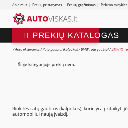
Apie mus
|
Prekių pristatymas
|
Prekių grąžinimas
|
Pirkimo taisyklės
PREKIŲ KATALOGAS
Auto eksterjeras
Ratų gaubtai (kalpokai)
BMW ratų gaubtai
BMW X1 ra
Šioje kategorijoje prekių nėra.
Rinkitės ratų gaubtus (kalpokus), kurie yra pritaikyti
automobiliui naują įvaizdį.