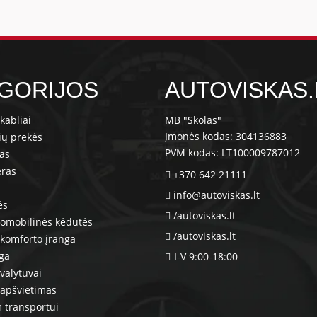
GORIJOS
AUTOVISKAS.
kabliai
MB "Skolas"
Įmonės kodas: 304136883
ių prekės
PVM kodas: LT100009787012
ras
eras
+370 642 21111
info@autoviskas.lt
ės
/autoviskas.lt
tomobilinės kėdutės
/autoviskas.lt
komforto įranga
nga
I-V 9:00-18:00
valytuvai
 apšvietimas
 transportui