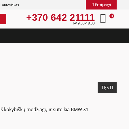
autoviskas
Prisijungti
+370 642 21111
0
I-V 9:00-18:00
TĘSTI
 iš kokybiškų medžiagų ir suteikia BMW X1