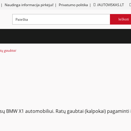
|
Naudinga informacija pirkėjui!
|
Privatumo politika
|
/AUTOVISKAS.LT
Ieškoti
tų gaubtai
 jūsų BMW X1 automobiliui. Ratų gaubtai (kalpokai) pagaminti