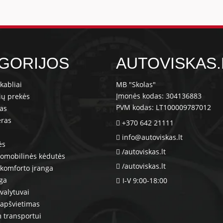
GORIJOS
AUTOVISKAS.
kabliai
MB "Skolas"
Įmonės kodas: 304136883
ių prekės
PVM kodas: LT100009787012
ras
eras
+370 642 21111
info@autoviskas.lt
ės
/autoviskas.lt
tomobilinės kėdutės
/autoviskas.lt
komforto įranga
nga
I-V 9:00-18:00
valytuvai
 apšvietimas
 transportui