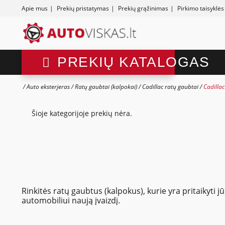
Apie mus
|
Prekių pristatymas
|
Prekių grąžinimas
|
Pirkimo taisyklės
PREKIŲ KATALOGAS
Auto eksterjeras
Ratų gaubtai (kalpokai)
Cadillac ratų gaubtai
Cadillac
Šioje kategorijoje prekių nėra.
Rinkitės ratų gaubtus (kalpokus), kurie yra pritaikyti 
automobiliui naują įvaizdį.