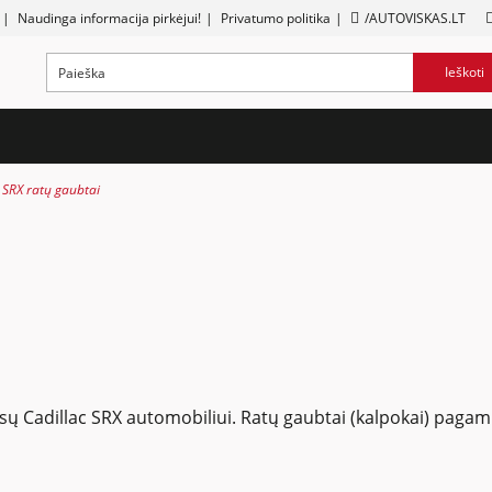
|
Naudinga informacija pirkėjui!
|
Privatumo politika
|
/AUTOVISKAS.LT
Ieškoti
 SRX ratų gaubtai
jūsų Cadillac SRX automobiliui. Ratų gaubtai (kalpokai) pagami