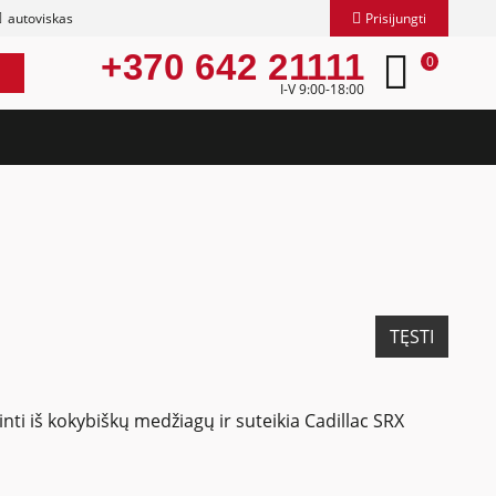
autoviskas
Prisijungti
+370 642 21111
0
I-V 9:00-18:00
TĘSTI
nti iš kokybiškų medžiagų ir suteikia Cadillac SRX