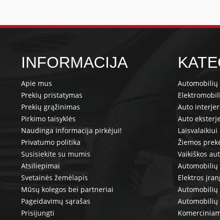
INFORMACIJA
KATE
Apie mus
Automobilių 
Prekių pristatymas
Elektromobil
Prekių grąžinimas
Auto interje
Pirkimo taisyklės
Auto eksterj
Naudinga informacija pirkėjui!
Laisvalaikiui
Privatumo politika
Žiemos prek
Susisiekite su mumis
Vaikiškos au
Atsiliepimai
Automobilių 
Svetainės žemėlapis
Elektros įra
Mūsų kolegos bei partneriai
Automobilių 
Pageidavimų sąrašas
Automobilių
Prisijungti
Komerciniam