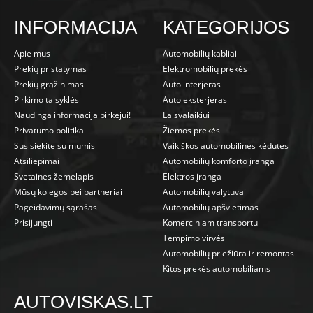
INFORMACIJA
KATEGORIJOS
Apie mus
Automobilių kabliai
Prekių pristatymas
Elektromobilių prekės
Prekių grąžinimas
Auto interjeras
Pirkimo taisyklės
Auto eksterjeras
Naudinga informacija pirkėjui!
Laisvalaikiui
Privatumo politika
Žiemos prekės
Susisiekite su mumis
Vaikiškos automobilinės kėdutės
Atsiliepimai
Automobilių komforto įranga
Svetainės žemėlapis
Elektros įranga
Mūsų kolegos bei partneriai
Automobilių valytuvai
Pageidavimų sąrašas
Automobilių apšvietimas
Prisijungti
Komerciniam transportui
Tempimo virvės
Automobilių priežiūra ir remontas
Kitos prekės automobiliams
AUTOVISKAS.LT