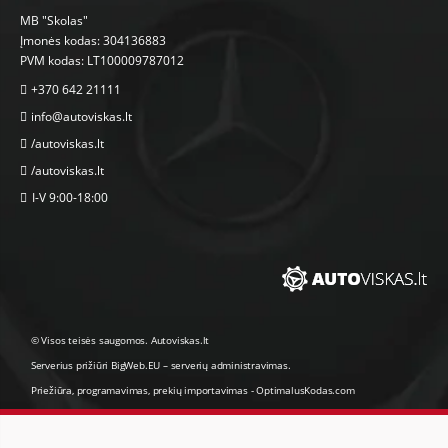
MB "Skolas"
Įmonės kodas: 304136883
PVM kodas: LT100009787012
+370 642 21111
info@autoviskas.lt
/autoviskas.lt
/autoviskas.lt
I-V 9:00-18:00
© Visos teisės saugomos. Autoviskas.lt
Serverius prižiūri
BigWeb.EU
–
serverių administravimas
.
Priežiūra, programavimas
,
prekių importavimas
-
OptimalusKodas.com