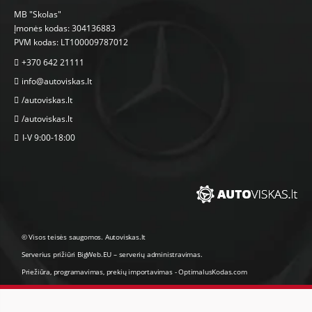
MB "Skolas"
Įmonės kodas: 304136883
PVM kodas: LT100009787012
+370 642 21111
info@autoviskas.lt
/autoviskas.lt
/autoviskas.lt
I-V 9:00-18:00
© Visos teisės saugomos. Autoviskas.lt
Serverius prižiūri
BigWeb.EU
–
serverių administravimas
.
Priežiūra, programavimas
,
prekių importavimas
-
OptimalusKodas.com