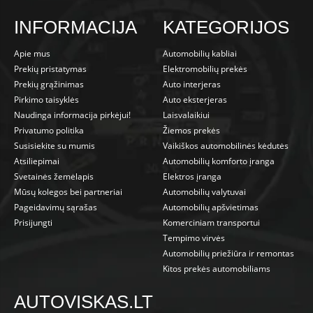
INFORMACIJA
KATEGORIJOS
Apie mus
Automobilių kabliai
Prekių pristatymas
Elektromobilių prekės
Prekių grąžinimas
Auto interjeras
Pirkimo taisyklės
Auto eksterjeras
Naudinga informacija pirkėjui!
Laisvalaikiui
Privatumo politika
Žiemos prekės
Susisiekite su mumis
Vaikiškos automobilinės kėdutės
Atsiliepimai
Automobilių komforto įranga
Svetainės žemėlapis
Elektros įranga
Mūsų kolegos bei partneriai
Automobilių valytuvai
Pageidavimų sąrašas
Automobilių apšvietimas
Prisijungti
Komerciniam transportui
Tempimo virvės
Automobilių priežiūra ir remontas
Kitos prekės automobiliams
AUTOVISKAS.LT