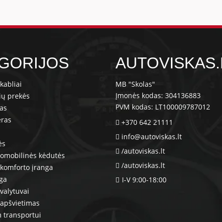
GORIJOS
AUTOVISKAS.
kabliai
MB "Skolas"
Įmonės kodas: 304136883
ių prekės
PVM kodas: LT100009787012
ras
eras
+370 642 21111
info@autoviskas.lt
ės
/autoviskas.lt
tomobilinės kėdutės
/autoviskas.lt
komforto įranga
nga
I-V 9:00-18:00
valytuvai
 apšvietimas
 transportui