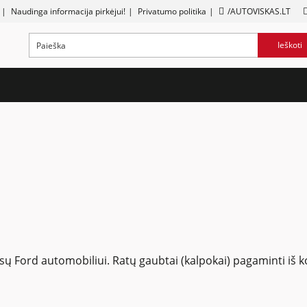
|
Naudinga informacija pirkėjui!
|
Privatumo politika
|
/AUTOVISKAS.LT
Ieškoti
 jūsų Ford automobiliui. Ratų gaubtai (kalpokai) pagaminti iš