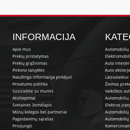
INFORMACIJA
KATE
Apie mus
Automobilių 
Prekių pristatymas
Elektromobil
Prekių grąžinimas
Auto interje
Pirkimo taisyklės
Auto eksterj
Naudinga informacija pirkėjui!
Laisvalaikiui
Privatumo politika
Žiemos prek
Susisiekite su mumis
Vaikiškos au
Atsiliepimai
Automobilių 
Svetainės žemėlapis
Elektros įra
Mūsų kolegos bei partneriai
Automobilių 
Pageidavimų sąrašas
Automobilių
Prisijungti
Komerciniam