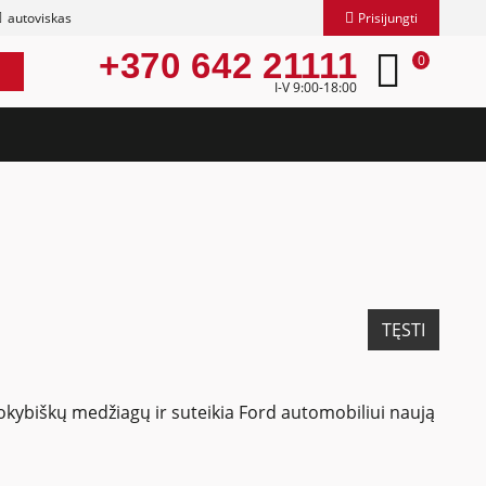
autoviskas
Prisijungti
+370 642 21111
0
I-V 9:00-18:00
TĘSTI
 kokybiškų medžiagų ir suteikia Ford automobiliui naują