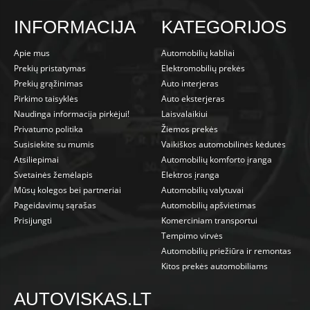
INFORMACIJA
KATEGORIJOS
Apie mus
Automobilių kabliai
Prekių pristatymas
Elektromobilių prekės
Prekių grąžinimas
Auto interjeras
Pirkimo taisyklės
Auto eksterjeras
Naudinga informacija pirkėjui!
Laisvalaikiui
Privatumo politika
Žiemos prekės
Susisiekite su mumis
Vaikiškos automobilinės kėdutės
Atsiliepimai
Automobilių komforto įranga
Svetainės žemėlapis
Elektros įranga
Mūsų kolegos bei partneriai
Automobilių valytuvai
Pageidavimų sąrašas
Automobilių apšvietimas
Prisijungti
Komerciniam transportui
Tempimo virvės
Automobilių priežiūra ir remontas
Kitos prekės automobiliams
AUTOVISKAS.LT