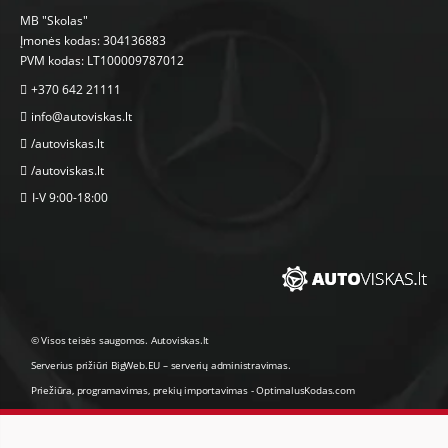
MB "Skolas"
Įmonės kodas: 304136883
PVM kodas: LT100009787012
+370 642 21111
info@autoviskas.lt
/autoviskas.lt
/autoviskas.lt
I-V 9:00-18:00
© Visos teisės saugomos. Autoviskas.lt
Serverius prižiūri
BigWeb.EU
–
serverių administravimas
.
Priežiūra, programavimas
,
prekių importavimas
-
OptimalusKodas.com