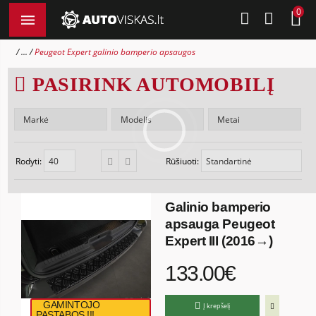
0
...
Peugeot Expert galinio bamperio apsaugos
PASIRINK AUTOMOBILĮ
Rodyti:
Rūšiuoti:
Galinio bamperio
apsauga Peugeot
Expert III (2016→)
133.00€
GAMINTOJO
Į krepšelį
PASTABOS !!!