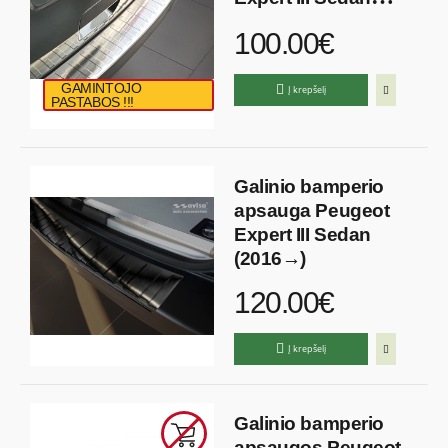
(2016→)
100.00€
GAMINTOJO
Į krepšelį
PASTABOS !!!
Galinio bamperio
apsauga Peugeot
Expert III Sedan
(2016→)
120.00€
Į krepšelį
Galinio bamperio
apsaugos Peugeot