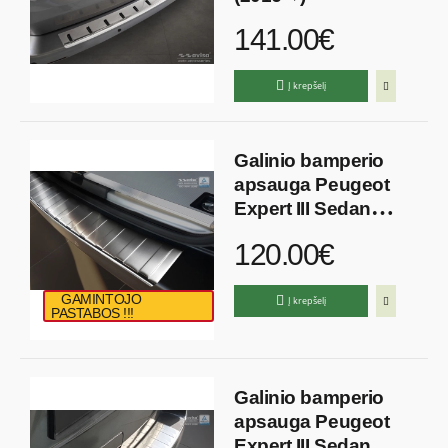
141.00€
Į krepšelį
Galinio bamperio
apsauga Peugeot
Expert III Sedan
(2016→)
120.00€
GAMINTOJO
Į krepšelį
PASTABOS !!!
Galinio bamperio
apsauga Peugeot
Expert III Sedan