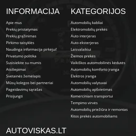
INFORMACIJA
KATEGORIJOS
Apie mus
Automobilių kabliai
Prekių pristatymas
Elektromobilių prekės
Prekių grąžinimas
Auto interjeras
Pirkimo taisyklės
Auto eksterjeras
Naudinga informacija pirkėjui!
Laisvalaikiui
Privatumo politika
Žiemos prekės
Susisiekite su mumis
Vaikiškos automobilinės kėdutės
Atsiliepimai
Automobilių komforto įranga
Svetainės žemėlapis
Elektros įranga
Mūsų kolegos bei partneriai
Automobilių valytuvai
Pageidavimų sąrašas
Automobilių apšvietimas
Prisijungti
Komerciniam transportui
Tempimo virvės
Automobilių priežiūra ir remontas
Kitos prekės automobiliams
AUTOVISKAS.LT