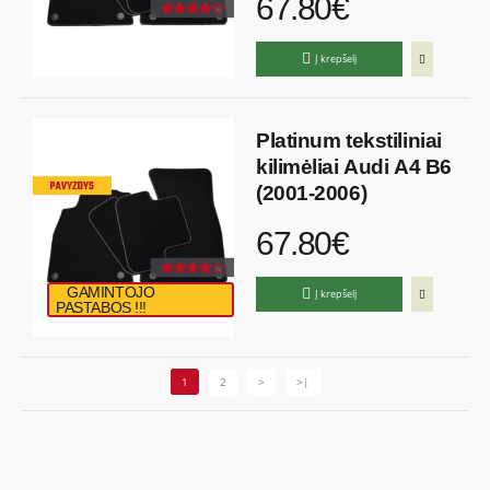
67.80€
Į krepšelį
Platinum tekstiliniai
kilimėliai Audi A4 B6
(2001-2006)
67.80€
GAMINTOJO
Į krepšelį
PASTABOS !!!
1
2
>
>|