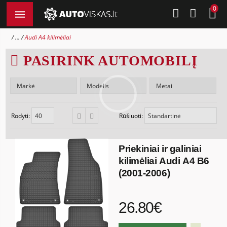
0
...
Audi A4 kilimėliai
PASIRINK AUTOMOBILĮ
Rodyti:
Rūšiuoti:
Priekiniai ir galiniai
kilimėliai Audi A4 B6
(2001-2006)
26.80€