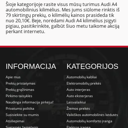
Šioje kategorijoje rasite visus mūsų turimus Audi A4
automobilinius kilimėlius. Mes jums siūlome rinktis iš
79 skirtingų prekių, o kilimėlių kainos prasideda tik
nuo 20,10€. Beje, norėdami Audi A4 kilimėlius įsigyti
pigiau, pasitikrinkite, galbūt šiuo metu taikome akciją
perkant internetu.
INFORMACIJA
KATEGORIJOS
Apie mus
Automobilių kabliai
Prekių pristatymas
Elektromobilių prekės
Prekių grąžinimas
Auto interjeras
Pirkimo taisyklės
Auto eksterjeras
Naudinga informacija pirkėjui!
Laisvalaikiui
Privatumo politika
Žiemos prekės
Susisiekite su mumis
Vaikiškos automobilinės kėdutės
Atsiliepimai
Automobilių komforto įranga
Svetainės žemėlapis
Elektros įranga