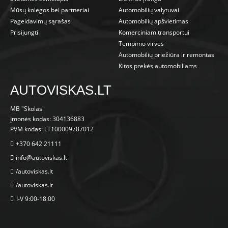
Mūsų kolegos bei partneriai
Automobilių valytuvai
Pageidavimų sąrašas
Automobilių apšvietimas
Prisijungti
Komerciniam transportui
Tempimo virvės
Automobilių priežiūra ir remontas
Kitos prekės automobiliams
AUTOVISKAS.LT
MB "Skolas"
Įmonės kodas: 304136883
PVM kodas: LT100009787012
+370 642 21111
info@autoviskas.lt
/autoviskas.lt
/autoviskas.lt
I-V 9:00-18:00