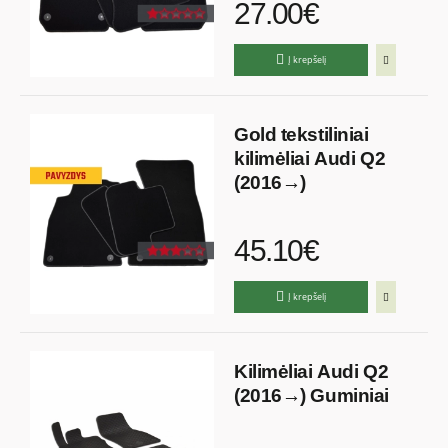
27.00€
Į krepšelį
Gold tekstiliniai
kilimėliai Audi Q2
(2016→)
45.10€
Į krepšelį
Kilimėliai Audi Q2
(2016→) Guminiai