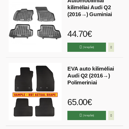
Automobiliniai
kilimėliai Audi Q2
(2016→) Guminiai
44.70€
Į krepšelį
EVA auto kilimėliai
Audi Q2 (2016→)
Polimeriniai
65.00€
Į krepšelį