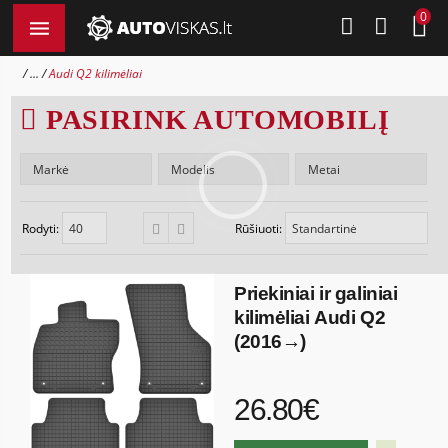
0
...
Audi Q2 kilimėliai
PASIRINK AUTOMOBILĮ
Rodyti:
Rūšiuoti:
Priekiniai ir galiniai
kilimėliai Audi Q2
(2016→)
26.80€