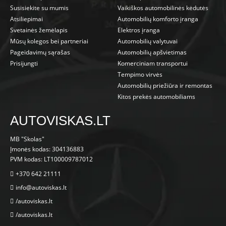
Susisiekite su mumis
Vaikiškos automobilinės kėdutės
Atsiliepimai
Automobilių komforto įranga
Svetainės žemėlapis
Elektros įranga
Mūsų kolegos bei partneriai
Automobilių valytuvai
Pageidavimų sąrašas
Automobilių apšvietimas
Prisijungti
Komerciniam transportui
Tempimo virvės
Automobilių priežiūra ir remontas
Kitos prekės automobiliams
AUTOVISKAS.LT
MB "Skolas"
Įmonės kodas: 304136883
PVM kodas: LT100009787012
+370 642 21111
info@autoviskas.lt
/autoviskas.lt
/autoviskas.lt