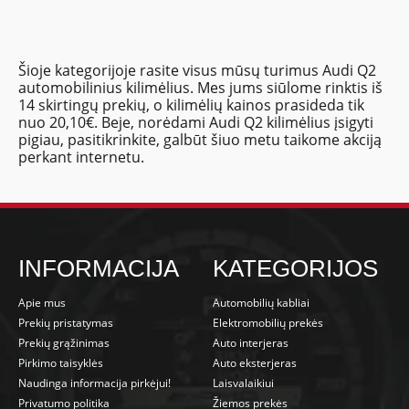
Šioje kategorijoje rasite visus mūsų turimus Audi Q2
automobilinius kilimėlius. Mes jums siūlome rinktis iš
14 skirtingų prekių, o kilimėlių kainos prasideda tik
nuo 20,10€. Beje, norėdami Audi Q2 kilimėlius įsigyti
pigiau, pasitikrinkite, galbūt šiuo metu taikome akciją
perkant internetu.
INFORMACIJA
KATEGORIJOS
Apie mus
Automobilių kabliai
Prekių pristatymas
Elektromobilių prekės
Prekių grąžinimas
Auto interjeras
Pirkimo taisyklės
Auto eksterjeras
Naudinga informacija pirkėjui!
Laisvalaikiui
Privatumo politika
Žiemos prekės