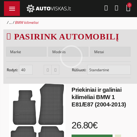
0
...
BMW kilimėliai
PASIRINK AUTOMOBILĮ
Rodyti:
Rūšiuoti:
Priekiniai ir galiniai
kilimėliai BMW 1
E81/E87 (2004-2013)
26.80€