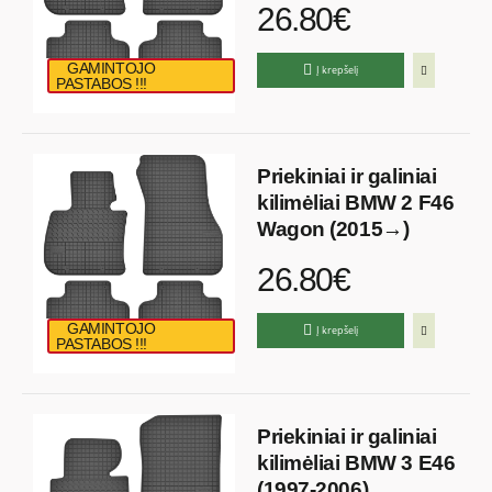
26.80€
GAMINTOJO
Į krepšelį
PASTABOS !!!
Priekiniai ir galiniai
kilimėliai BMW 2 F46
Wagon (2015→)
26.80€
GAMINTOJO
Į krepšelį
PASTABOS !!!
Priekiniai ir galiniai
kilimėliai BMW 3 E46
(1997-2006)