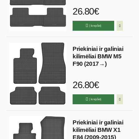
26.80€
Į krepšelį
Priekiniai ir galiniai
kilimėliai BMW M5
F90 (2017→)
26.80€
Į krepšelį
Priekiniai ir galiniai
kilimėliai BMW X1
E84 (2009-2015)