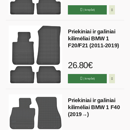
Į krepšelį
Priekiniai ir galiniai
kilimėliai BMW 1
F20/F21 (2011-2019)
26.80€
Į krepšelį
Priekiniai ir galiniai
kilimėliai BMW 1 F40
(2019→)