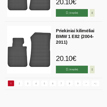
20.10€
Į krepšelį
Priekiniai kilimėliai
BMW 1 E82 (2004-
2011)
20.10€
Į krepšelį
1
2
3
4
5
6
7
8
9
>
>|