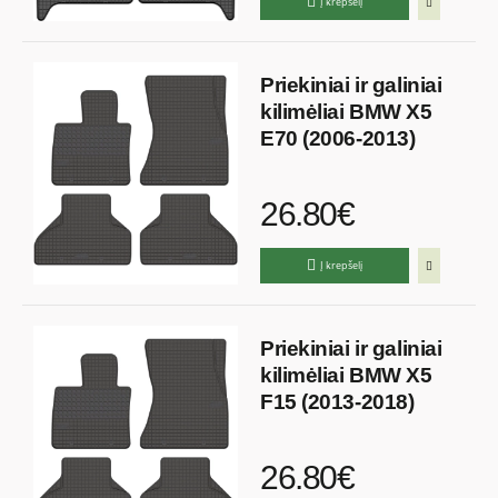
Į krepšelį
Priekiniai ir galiniai
kilimėliai BMW X5
E70 (2006-2013)
26.80€
Į krepšelį
Priekiniai ir galiniai
kilimėliai BMW X5
F15 (2013-2018)
26.80€