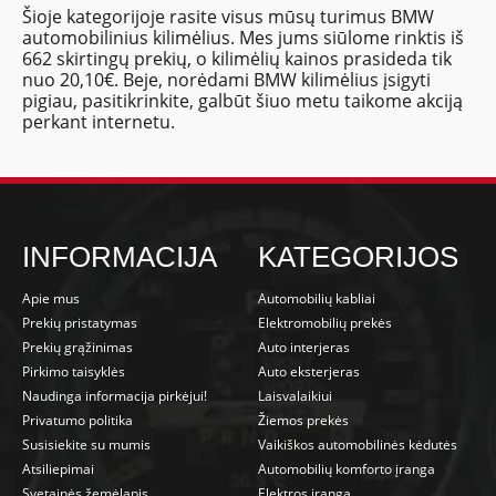
Šioje kategorijoje rasite visus mūsų turimus BMW
automobilinius kilimėlius. Mes jums siūlome rinktis iš
662 skirtingų prekių, o kilimėlių kainos prasideda tik
nuo 20,10€. Beje, norėdami BMW kilimėlius įsigyti
pigiau, pasitikrinkite, galbūt šiuo metu taikome akciją
perkant internetu.
INFORMACIJA
KATEGORIJOS
Apie mus
Automobilių kabliai
Prekių pristatymas
Elektromobilių prekės
Prekių grąžinimas
Auto interjeras
Pirkimo taisyklės
Auto eksterjeras
Naudinga informacija pirkėjui!
Laisvalaikiui
Privatumo politika
Žiemos prekės
Susisiekite su mumis
Vaikiškos automobilinės kėdutės
Atsiliepimai
Automobilių komforto įranga
Svetainės žemėlapis
Elektros įranga