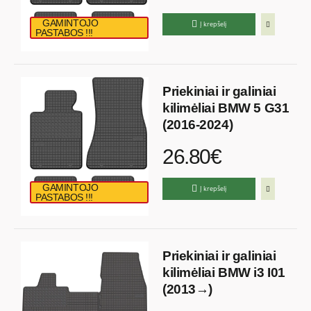
GAMINTOJO
Į krepšelį
PASTABOS !!!
Priekiniai ir galiniai
kilimėliai BMW 5 G31
(2016-2024)
26.80€
GAMINTOJO
Į krepšelį
PASTABOS !!!
Priekiniai ir galiniai
kilimėliai BMW i3 I01
(2013→)