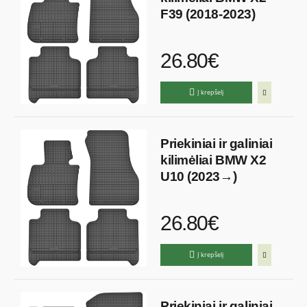
F39 (2018-2023)
26.80€
Į krepšelį
Priekiniai ir galiniai
kilimėliai BMW X2
U10 (2023→)
26.80€
Į krepšelį
Priekiniai ir galiniai