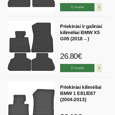
Į krepšelį
Priekiniai ir galiniai
kilimėliai BMW X5
G05 (2018→)
26.80€
Į krepšelį
Priekiniai kilimėliai
BMW 1 E81/E87
(2004-2013)