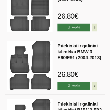
26.80€
Į krepšelį
Priekiniai ir galiniai
kilimėliai BMW 3
E90/E91 (2004-2013)
26.80€
Į krepšelį
Priekiniai ir galiniai
kilimėliai BMW 3 E92