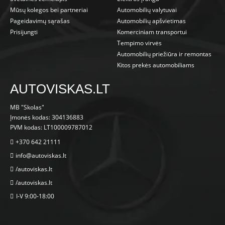
Mūsų kolegos bei partneriai
Automobilių valytuvai
Pageidavimų sąrašas
Automobilių apšvietimas
Prisijungti
Komerciniam transportui
Tempimo virvės
Automobilių priežiūra ir remontas
Kitos prekės automobiliams
AUTOVISKAS.LT
MB "Skolas"
Įmonės kodas: 304136883
PVM kodas: LT100009787012
+370 642 21111
info@autoviskas.lt
/autoviskas.lt
/autoviskas.lt
I-V 9:00-18:00