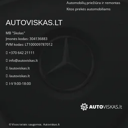
Automobilių priežiūra ir remontas
Kitos prekės automobiliams
AUTOVISKAS.LT
MB "Skolas"
Įmonės kodas: 304136883
PVM kodas: LT100009787012
+370 642 21111
info@autoviskas.lt
/autoviskas.lt
/autoviskas.lt
I-V 9:00-18:00
© Visos teisės saugomos. Autoviskas.lt