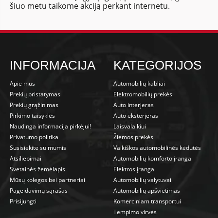
šiuo metu taikome akciją perkant internetu.
INFORMACIJA
KATEGORIJOS
Apie mus
Automobilių kabliai
Prekių pristatymas
Elektromobilių prekės
Prekių grąžinimas
Auto interjeras
Pirkimo taisyklės
Auto eksterjeras
Naudinga informacija pirkėjui!
Laisvalaikiui
Privatumo politika
Žiemos prekės
Susisiekite su mumis
Vaikiškos automobilinės kėdutės
Atsiliepimai
Automobilių komforto įranga
Svetainės žemėlapis
Elektros įranga
Mūsų kolegos bei partneriai
Automobilių valytuvai
Pageidavimų sąrašas
Automobilių apšvietimas
Prisijungti
Komerciniam transportui
Tempimo virvės