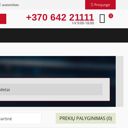
autoviskas
Prisijungti
+370 642 21111
0
I-V 9:00-18:00
PREKIŲ PALYGINIMAS (0)