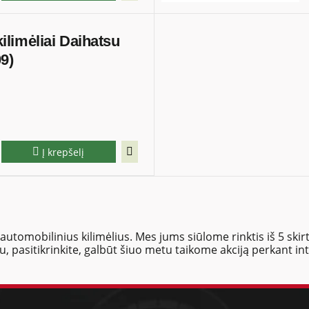
 kilimėliai Daihatsu
09)
Į krepšelį
utomobilinius kilimėlius. Mes jums siūlome rinktis iš 5 skirt
au, pasitikrinkite, galbūt šiuo metu taikome akciją perkant in