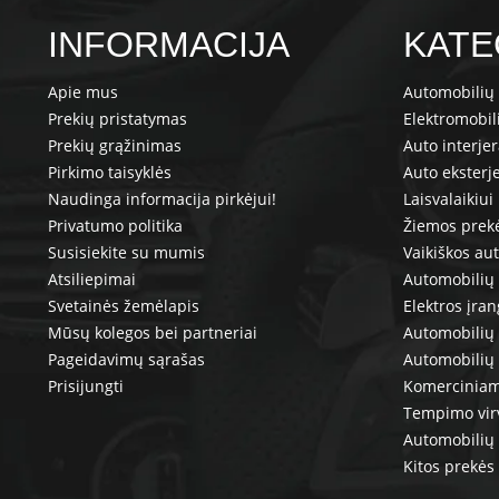
INFORMACIJA
KATE
Apie mus
Automobilių 
Prekių pristatymas
Elektromobil
Prekių grąžinimas
Auto interje
Pirkimo taisyklės
Auto eksterj
Naudinga informacija pirkėjui!
Laisvalaikiui
Privatumo politika
Žiemos prek
Susisiekite su mumis
Vaikiškos au
Atsiliepimai
Automobilių 
Svetainės žemėlapis
Elektros įra
Mūsų kolegos bei partneriai
Automobilių 
Pageidavimų sąrašas
Automobilių
Prisijungti
Komerciniam
Tempimo vir
Automobilių 
Kitos prekės