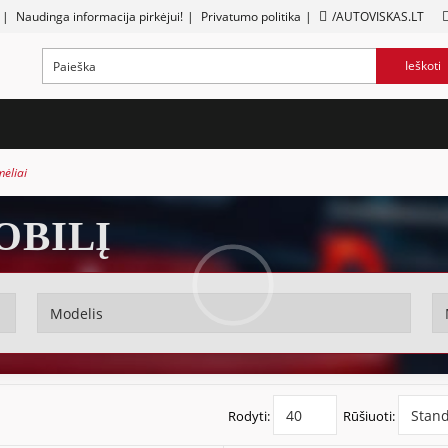
|
Naudinga informacija pirkėjui!
|
Privatumo politika
|
/AUTOVISKAS.LT
Ieškoti
mėliai
OBILĮ
Rodyti:
Rūšiuoti: