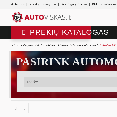
Apie mus
|
Prekių pristatymas
|
Prekių grąžinimas
|
Pirkimo taisyklės
PREKIŲ KATALOGAS
Auto interjeras
Automobiliniai kilimėliai
Salono kilimėliai
Daihatsu kili
PASIRINK AUTOM