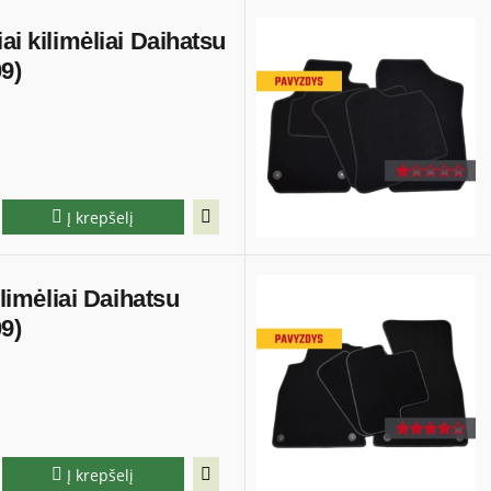
ai kilimėliai Daihatsu
09)
Į krepšelį
ilimėliai Daihatsu
09)
Į krepšelį