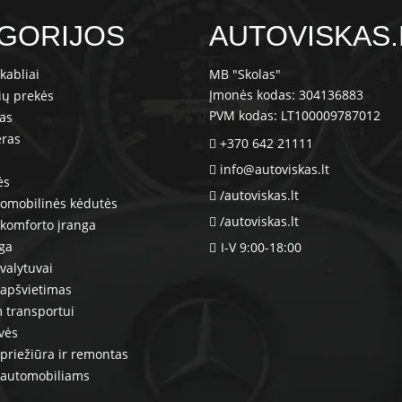
GORIJOS
AUTOVISKAS.
kabliai
MB "Skolas"
Įmonės kodas: 304136883
ių prekės
PVM kodas: LT100009787012
ras
eras
+370 642 21111
info@autoviskas.lt
ės
/autoviskas.lt
tomobilinės kėdutės
/autoviskas.lt
komforto įranga
nga
I-V 9:00-18:00
valytuvai
 apšvietimas
 transportui
vės
priežiūra ir remontas
 automobiliams