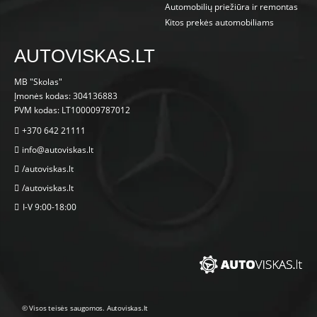
Automobilių priežiūra ir remontas
Kitos prekės automobiliams
AUTOVISKAS.LT
MB "Skolas"
Įmonės kodas: 304136883
PVM kodas: LT100009787012
+370 642 21111
info@autoviskas.lt
/autoviskas.lt
/autoviskas.lt
I-V 9:00-18:00
© Visos teisės saugomos. Autoviskas.lt