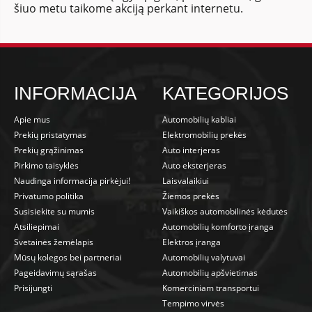
šiuo metu taikome akciją perkant internetu.
INFORMACIJA
KATEGORIJOS
Apie mus
Automobilių kabliai
Prekių pristatymas
Elektromobilių prekės
Prekių grąžinimas
Auto interjeras
Pirkimo taisyklės
Auto eksterjeras
Naudinga informacija pirkėjui!
Laisvalaikiui
Privatumo politika
Žiemos prekės
Susisiekite su mumis
Vaikiškos automobilinės kėdutės
Atsiliepimai
Automobilių komforto įranga
Svetainės žemėlapis
Elektros įranga
Mūsų kolegos bei partneriai
Automobilių valytuvai
Pageidavimų sąrašas
Automobilių apšvietimas
Prisijungti
Komerciniam transportui
Tempimo virvės