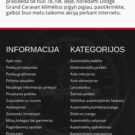
prasideda tik nuo 78,70€. Beje, norėdami Dodge
Grand Caravan kilimėlius įsigyti pigiau, pasitikrinkite,
galbūt šiuo metu taikome akciją perkant internetu.
INFORMACIJA
KATEGORIJOS
Apie mus
Automobilių kabliai
Prekių pristatymas
Elektromobilių prekės
Prekių grąžinimas
Auto interjeras
Pirkimo taisyklės
Auto eksterjeras
Naudinga informacija pirkėjui!
Laisvalaikiui
Privatumo politika
Žiemos prekės
Susisiekite su mumis
Vaikiškos automobilinės kėdutės
Atsiliepimai
Automobilių komforto įranga
Svetainės žemėlapis
Elektros įranga
Mūsų kolegos bei partneriai
Automobilių valytuvai
Pageidavimų sąrašas
Automobilių apšvietimas
Prisijungti
Komerciniam transportui