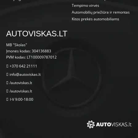
Tempimo virvės
Automobilių priežiūra ir remontas
Kitos prekės automobiliams
AUTOVISKAS.LT
MB "Skolas"
Įmonės kodas: 304136883
PVM kodas: LT100009787012
+370 642 21111
info@autoviskas.lt
/autoviskas.lt
/autoviskas.lt
I-V 9:00-18:00