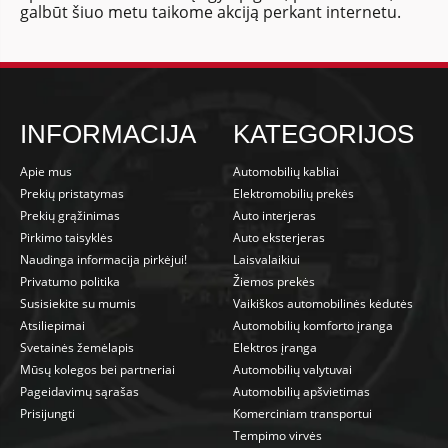
galbūt šiuo metu taikome akciją perkant internetu.
INFORMACIJA
KATEGORIJOS
Apie mus
Automobilių kabliai
Prekių pristatymas
Elektromobilių prekės
Prekių grąžinimas
Auto interjeras
Pirkimo taisyklės
Auto eksterjeras
Naudinga informacija pirkėjui!
Laisvalaikiui
Privatumo politika
Žiemos prekės
Susisiekite su mumis
Vaikiškos automobilinės kėdutės
Atsiliepimai
Automobilių komforto įranga
Svetainės žemėlapis
Elektros įranga
Mūsų kolegos bei partneriai
Automobilių valytuvai
Pageidavimų sąrašas
Automobilių apšvietimas
Prisijungti
Komerciniam transportui
Tempimo virvės