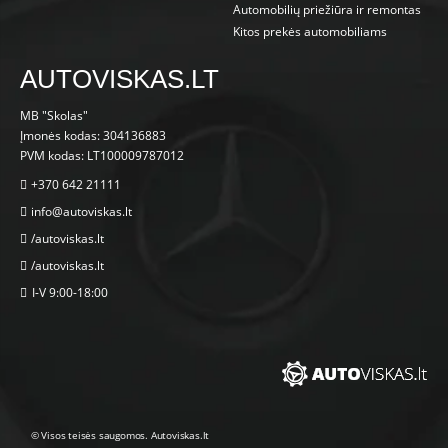
Automobilių priežiūra ir remontas
Kitos prekės automobiliams
AUTOVISKAS.LT
MB "Skolas"
Įmonės kodas: 304136883
PVM kodas: LT100009787012
+370 642 21111
info@autoviskas.lt
/autoviskas.lt
/autoviskas.lt
I-V 9:00-18:00
© Visos teisės saugomos. Autoviskas.lt