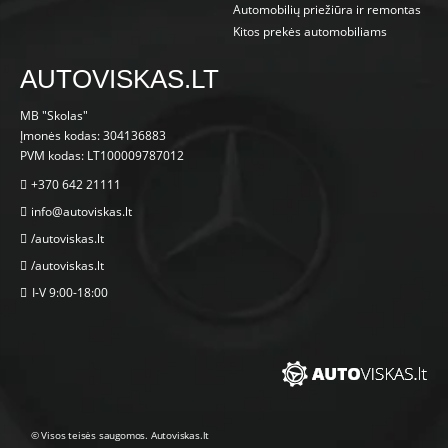
Automobilių priežiūra ir remontas
Kitos prekės automobiliams
AUTOVISKAS.LT
MB "Skolas"
Įmonės kodas: 304136883
PVM kodas: LT100009787012
+370 642 21111
info@autoviskas.lt
/autoviskas.lt
/autoviskas.lt
I-V 9:00-18:00
© Visos teisės saugomos. Autoviskas.lt