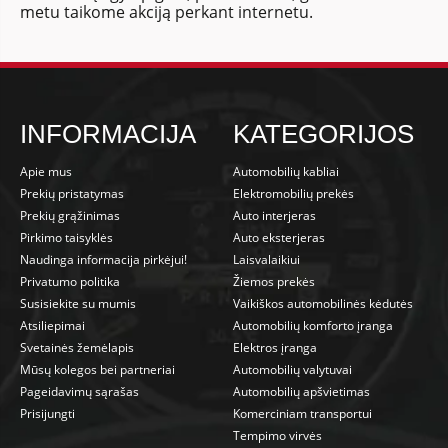
metu taikome akciją perkant internetu.
INFORMACIJA
KATEGORIJOS
Apie mus
Automobilių kabliai
Prekių pristatymas
Elektromobilių prekės
Prekių grąžinimas
Auto interjeras
Pirkimo taisyklės
Auto eksterjeras
Naudinga informacija pirkėjui!
Laisvalaikiui
Privatumo politika
Žiemos prekės
Susisiekite su mumis
Vaikiškos automobilinės kėdutės
Atsiliepimai
Automobilių komforto įranga
Svetainės žemėlapis
Elektros įranga
Mūsų kolegos bei partneriai
Automobilių valytuvai
Pageidavimų sąrašas
Automobilių apšvietimas
Prisijungti
Komerciniam transportui
Tempimo virvės