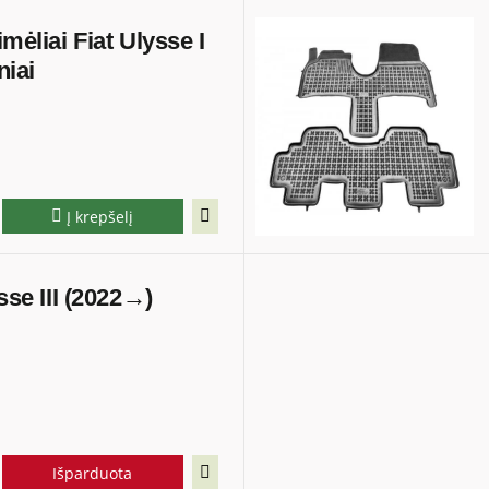
imėliai Fiat Ulysse I
niai
Į krepšelį
ysse III (2022→)
Išparduota