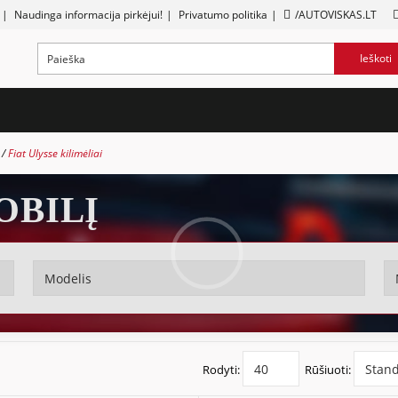
|
Naudinga informacija pirkėjui!
|
Privatumo politika
|
/AUTOVISKAS.LT
Ieškoti
i
Fiat Ulysse kilimėliai
OBILĮ
Rodyti:
Rūšiuoti: