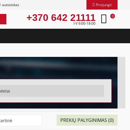
autoviskas
Prisijungti
+370 642 21111
0
I-V 9:00-18:00
PREKIŲ PALYGINIMAS (0)