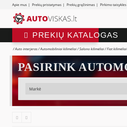
Apie mus
|
Prekių pristatymas
|
Prekių grąžinimas
|
Pirkimo taisyklės
PREKIŲ KATALOGAS
Auto interjeras
Automobiliniai kilimėliai
Salono kilimėliai
Fiat kilimėlia
PASIRINK AUTOM