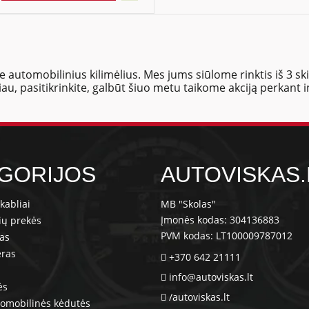
e automobilinius kilimėlius. Mes jums siūlome rinktis iš 3 ski
giau, pasitikrinkite, galbūt šiuo metu taikome akciją perkant 
GORIJOS
AUTOVISKAS.
kabliai
MB "Skolas"
Įmonės kodas: 304136883
ių prekės
PVM kodas: LT100009787012
ras
eras
+370 642 21111
info@autoviskas.lt
ės
/autoviskas.lt
tomobilinės kėdutės