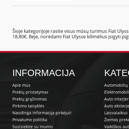
Šioje kategorijoje rasite visus mūsų turimus Fiat Ulyss
18,80€. Beje, norėdami Fiat Ulysse kilimėlius įsigyti pi
INFORMACIJA
KATE
Apie mus
Automobilių 
Prekių pristatymas
Elektromobil
Prekių grąžinimas
Auto interje
Pirkimo taisyklės
Auto eksterj
Naudinga informacija pirkėjui!
Laisvalaikiui
Privatumo politika
Žiemos prek
Susisiekite su mumis
Vaikiškos au