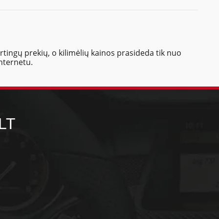
rtingų prekių, o kilimėlių kainos prasideda tik nuo
internetu.
LT