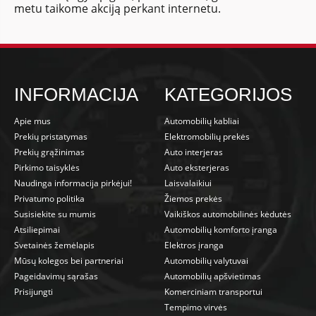
metu taikome akciją perkant internetu.
INFORMACIJA
KATEGORIJOS
Apie mus
Automobilių kabliai
Prekių pristatymas
Elektromobilių prekės
Prekių grąžinimas
Auto interjeras
Pirkimo taisyklės
Auto eksterjeras
Naudinga informacija pirkėjui!
Laisvalaikiui
Privatumo politika
Žiemos prekės
Susisiekite su mumis
Vaikiškos automobilinės kėdutės
Atsiliepimai
Automobilių komforto įranga
Svetainės žemėlapis
Elektros įranga
Mūsų kolegos bei partneriai
Automobilių valytuvai
Pageidavimų sąrašas
Automobilių apšvietimas
Prisijungti
Komerciniam transportui
Tempimo virvės