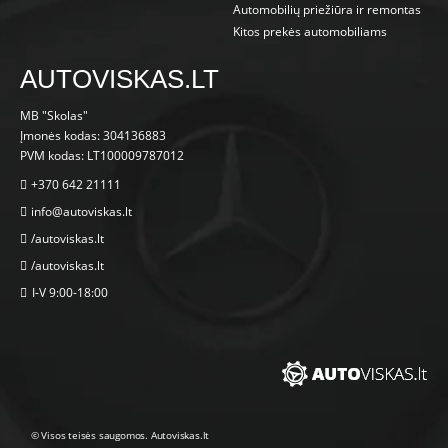
Automobilių priežiūra ir remontas
Kitos prekės automobiliams
AUTOVISKAS.LT
MB "Skolas"
Įmonės kodas: 304136883
PVM kodas: LT100009787012
+370 642 21111
info@autoviskas.lt
/autoviskas.lt
/autoviskas.lt
I-V 9:00-18:00
© Visos teisės saugomos. Autoviskas.lt