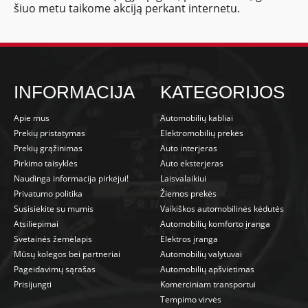
šiuo metu taikome akciją perkant internetu.
INFORMACIJA
KATEGORIJOS
Apie mus
Automobilių kabliai
Prekių pristatymas
Elektromobilių prekės
Prekių grąžinimas
Auto interjeras
Pirkimo taisyklės
Auto eksterjeras
Naudinga informacija pirkėjui!
Laisvalaikiui
Privatumo politika
Žiemos prekės
Susisiekite su mumis
Vaikiškos automobilinės kėdutės
Atsiliepimai
Automobilių komforto įranga
Svetainės žemėlapis
Elektros įranga
Mūsų kolegos bei partneriai
Automobilių valytuvai
Pageidavimų sąrašas
Automobilių apšvietimas
Prisijungti
Komerciniam transportui
Tempimo virvės