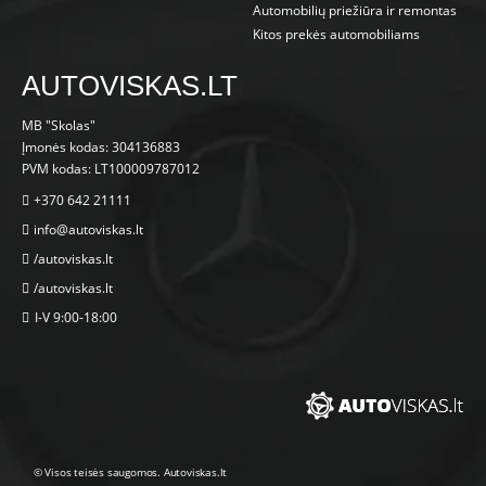
Automobilių priežiūra ir remontas
Kitos prekės automobiliams
AUTOVISKAS.LT
MB "Skolas"
Įmonės kodas: 304136883
PVM kodas: LT100009787012
+370 642 21111
info@autoviskas.lt
/autoviskas.lt
/autoviskas.lt
I-V 9:00-18:00
© Visos teisės saugomos. Autoviskas.lt