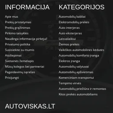
INFORMACIJA
KATEGORIJOS
Apie mus
Automobilių kabliai
Prekių pristatymas
Elektromobilių prekės
Prekių grąžinimas
Auto interjeras
Pirkimo taisyklės
Auto eksterjeras
Naudinga informacija pirkėjui!
Laisvalaikiui
Privatumo politika
Žiemos prekės
Susisiekite su mumis
Vaikiškos automobilinės kėdutės
Atsiliepimai
Automobilių komforto įranga
Svetainės žemėlapis
Elektros įranga
Mūsų kolegos bei partneriai
Automobilių valytuvai
Pageidavimų sąrašas
Automobilių apšvietimas
Prisijungti
Komerciniam transportui
Tempimo virvės
Automobilių priežiūra ir remontas
Kitos prekės automobiliams
AUTOVISKAS.LT