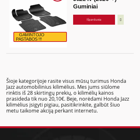
Guminiai
Išparduota
GAMINTOJO
PASTABOS !!!
Šioje kategorijoje rasite visus mūsų turimus Honda
Jazz automobilinius kilimėlius. Mes jums siūlome
rinktis iš 28 skirtingų prekių, o kilimėlių kainos
prasideda tik nuo 20,10€. Beje, norėdami Honda Jazz
kilimėlius įsigyti pigiau, pasitikrinkite, galbūt šiuo
metu taikome akciją perkant internetu.