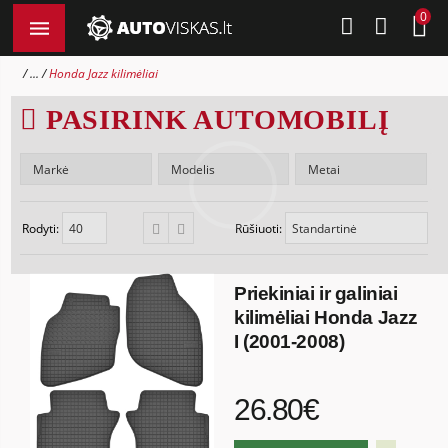
0
...
Honda Jazz kilimėliai
PASIRINK AUTOMOBILĮ
Rodyti:
Rūšiuoti:
Priekiniai ir galiniai
kilimėliai Honda Jazz
I (2001-2008)
26.80€