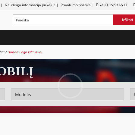
|
Naudinga informacija pirkėjui!
|
Privatumo politika
|
/AUTOVISKAS.LT
Ieškoti
liai
Honda Logo kilimėliai
OBILĮ