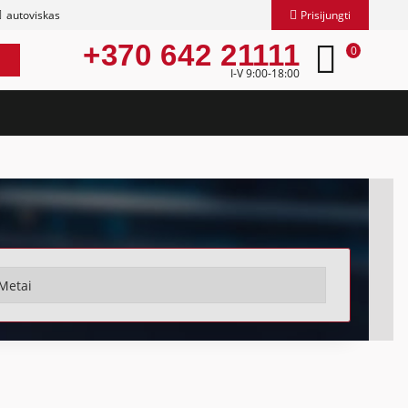
autoviskas
Prisijungti
+370 642 21111
0
I-V 9:00-18:00