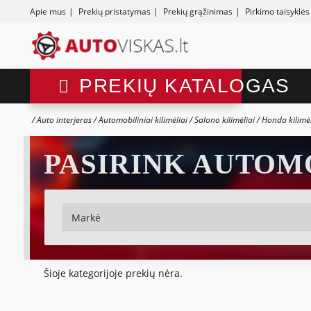
Apie mus
|
Prekių pristatymas
|
Prekių grąžinimas
|
Pirkimo taisyklės
PREKIŲ KATALOGAS
Auto interjeras
Automobiliniai kilimėliai
Salono kilimėliai
Honda kilimė
PASIRINK AUTOM
Šioje kategorijoje prekių nėra.