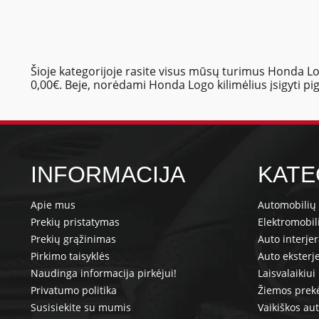
Šioje kategorijoje rasite visus mūsų turimus Honda Log
0,00€. Beje, norėdami Honda Logo kilimėlius įsigyti pig
INFORMACIJA
KATE
Apie mus
Automobilių 
Prekių pristatymas
Elektromobil
Prekių grąžinimas
Auto interje
Pirkimo taisyklės
Auto eksterj
Naudinga informacija pirkėjui!
Laisvalaikiui
Privatumo politika
Žiemos prek
Susisiekite su mumis
Vaikiškos au