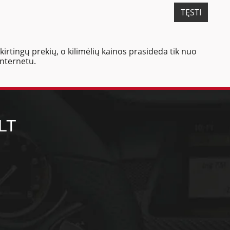
TĘSTI
irtingų prekių, o kilimėlių kainos prasideda tik nuo
internetu.
LT