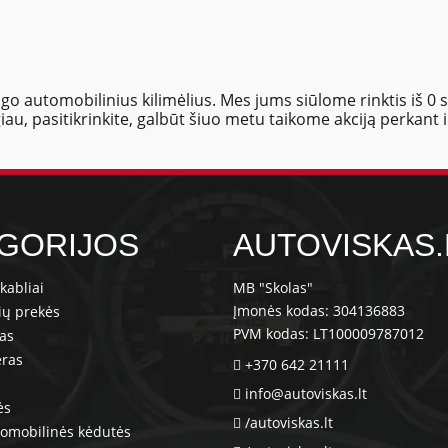
o automobilinius kilimėlius. Mes jums siūlome rinktis iš 0 sk
iau, pasitikrinkite, galbūt šiuo metu taikome akciją perkant 
GORIJOS
AUTOVISKAS.
kabliai
MB "Skolas"
Įmonės kodas: 304136883
ių prekės
PVM kodas: LT100009787012
ras
eras
+370 642 21111
info@autoviskas.lt
ės
/autoviskas.lt
tomobilinės kėdutės