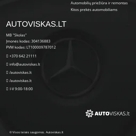
Automobilių priežiūra ir remontas
Kitos prekės automobiliams
AUTOVISKAS.LT
MB "Skolas"
Įmonės kodas: 304136883
PVM kodas: LT100009787012
+370 642 21111
info@autoviskas.lt
/autoviskas.lt
/autoviskas.lt
I-V 9:00-18:00
© Visos teisės saugomos. Autoviskas.lt