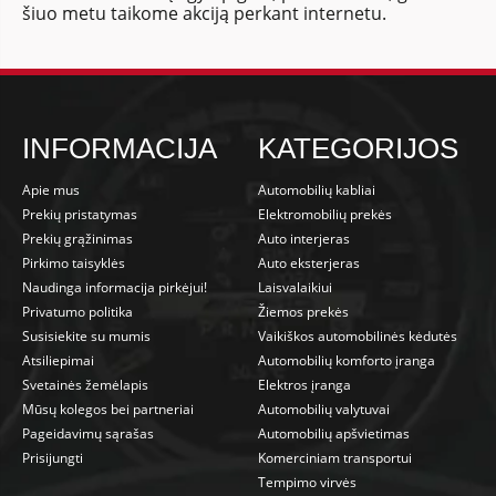
šiuo metu taikome akciją perkant internetu.
INFORMACIJA
KATEGORIJOS
Apie mus
Automobilių kabliai
Prekių pristatymas
Elektromobilių prekės
Prekių grąžinimas
Auto interjeras
Pirkimo taisyklės
Auto eksterjeras
Naudinga informacija pirkėjui!
Laisvalaikiui
Privatumo politika
Žiemos prekės
Susisiekite su mumis
Vaikiškos automobilinės kėdutės
Atsiliepimai
Automobilių komforto įranga
Svetainės žemėlapis
Elektros įranga
Mūsų kolegos bei partneriai
Automobilių valytuvai
Pageidavimų sąrašas
Automobilių apšvietimas
Prisijungti
Komerciniam transportui
Tempimo virvės