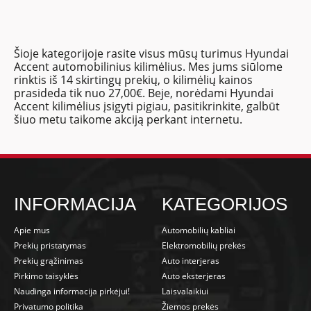
Šioje kategorijoje rasite visus mūsų turimus Hyundai
Accent automobilinius kilimėlius. Mes jums siūlome
rinktis iš 14 skirtingų prekių, o kilimėlių kainos
prasideda tik nuo 27,00€. Beje, norėdami Hyundai
Accent kilimėlius įsigyti pigiau, pasitikrinkite, galbūt
šiuo metu taikome akciją perkant internetu.
INFORMACIJA
KATEGORIJOS
Apie mus
Automobilių kabliai
Prekių pristatymas
Elektromobilių prekės
Prekių grąžinimas
Auto interjeras
Pirkimo taisyklės
Auto eksterjeras
Naudinga informacija pirkėjui!
Laisvalaikiui
Privatumo politika
Žiemos prekės