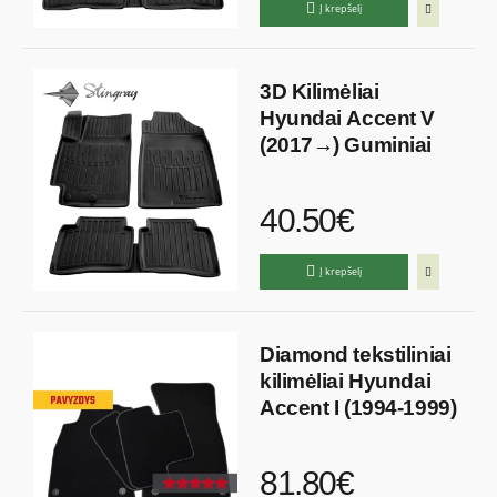
Į krepšelį
3D Kilimėliai
Hyundai Accent V
(2017→) Guminiai
40.50€
Į krepšelį
Diamond tekstiliniai
kilimėliai Hyundai
Accent I (1994-1999)
81.80€