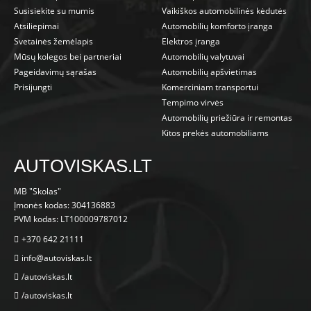
Susisiekite su mumis
Vaikiškos automobilinės kėdutės
Atsiliepimai
Automobilių komforto įranga
Svetainės žemėlapis
Elektros įranga
Mūsų kolegos bei partneriai
Automobilių valytuvai
Pageidavimų sąrašas
Automobilių apšvietimas
Prisijungti
Komerciniam transportui
Tempimo virvės
Automobilių priežiūra ir remontas
Kitos prekės automobiliams
AUTOVISKAS.LT
MB "Skolas"
Įmonės kodas: 304136883
PVM kodas: LT100009787012
+370 642 21111
info@autoviskas.lt
/autoviskas.lt
/autoviskas.lt