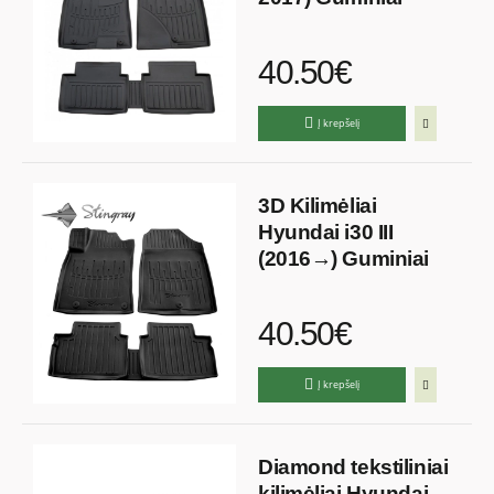
40.50€
Į krepšelį
3D Kilimėliai
Hyundai i30 III
(2016→) Guminiai
40.50€
Į krepšelį
Diamond tekstiliniai
kilimėliai Hyundai