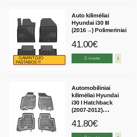
Auto kilimėliai
Hyundai i30 III
(2016→) Polimeriniai
41.00€
GAMINTOJO
Į krepšelį
PASTABOS !!!
Automobiliniai
kilimėliai Hyundai
i30 I Hatchback
(2007-2012)
Guminiai
41.80€