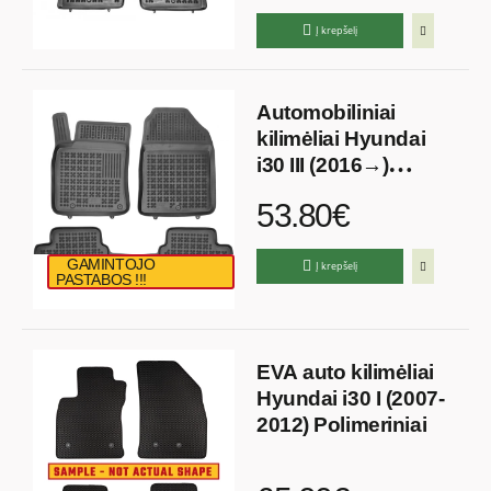
Į krepšelį
Automobiliniai
kilimėliai Hyundai
i30 III (2016→)
Guminiai
53.80€
GAMINTOJO
Į krepšelį
PASTABOS !!!
EVA auto kilimėliai
Hyundai i30 I (2007-
2012) Polimeriniai