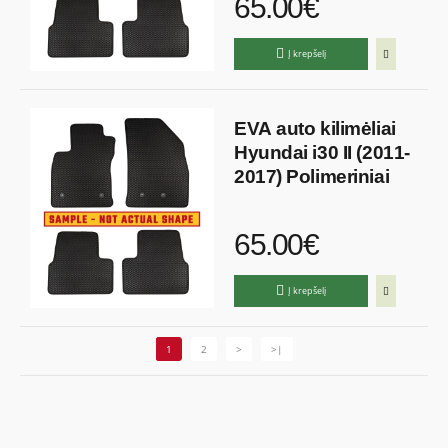
65.00€
Į krepšelį
EVA auto kilimėliai
Hyundai i30 II (2011-
2017) Polimeriniai
65.00€
Į krepšelį
1
2
>
>|