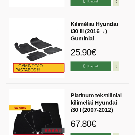
Į krepšelį
Kilimėliai Hyundai
i30 III (2016→)
Guminiai
25.90€
GAMINTOJO
Į krepšelį
PASTABOS !!!
Platinum tekstiliniai
kilimėliai Hyundai
i30 I (2007-2012)
67.80€