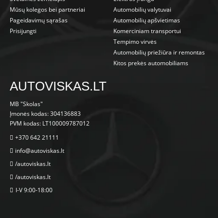
Mūsų kolegos bei partneriai
Automobilių valytuvai
Pageidavimų sąrašas
Automobilių apšvietimas
Prisijungti
Komerciniam transportui
Tempimo virvės
Automobilių priežiūra ir remontas
Kitos prekės automobiliams
AUTOVISKAS.LT
MB "Skolas"
Įmonės kodas: 304136883
PVM kodas: LT100009787012
+370 642 21111
info@autoviskas.lt
/autoviskas.lt
/autoviskas.lt
I-V 9:00-18:00