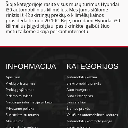
Šioje kategorijoje rasite visus mūsų turimus Hyundai
i30 automobilinius kilimėlius. Mes jums siūlome
rinktis iš 42 skirtingų prekių, o kilimėlių kainos
prasideda tik nuo 20,10€. Beje, norėdami Hyundai i30
kilimėlius įsigyti pigiau, pasitikrinkite, galbūt šiuo
metu taikome akciją perkant internetu.
INFORMACIJA
KATEGORIJOS
Apie mus
Automobilių kabliai
Prekių pristatymas
Elektromobilių prekės
Prekių grąžinimas
Auto interjeras
Pirkimo taisyklės
Auto eksterjeras
Naudinga informacija pirkėjui!
Laisvalaikiui
Privatumo politika
Žiemos prekės
Susisiekite su mumis
Vaikiškos automobilinės kėdutės
Atsiliepimai
Automobilių komforto įranga
Svetainės žemėlapis
Elektros įranga