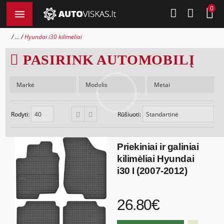
0
...
Hyundai i30 kilimėliai
PASIRINK AUTOMOBILĮ
Rodyti:
Rūšiuoti:
Priekiniai ir galiniai
kilimėliai Hyundai
i30 I (2007-2012)
26.80€