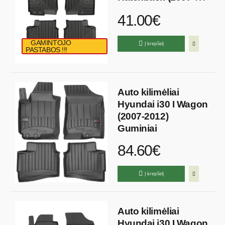
2012) Polimeriniai
41.00€
GAMINTOJO
Į krepšelį
PASTABOS !!!
Auto kilimėliai
Hyundai i30 I Wagon
(2007-2012)
Guminiai
84.60€
Į krepšelį
Auto kilimėliai
Hyundai i30 I Wagon