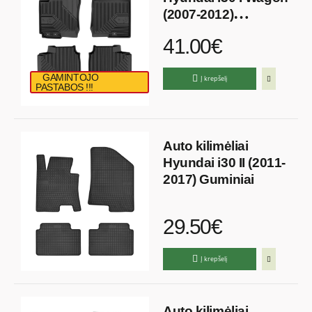
(2007-2012)
Polimeriniai
41.00€
GAMINTOJO
Į krepšelį
PASTABOS !!!
Auto kilimėliai
Hyundai i30 II (2011-
2017) Guminiai
29.50€
Į krepšelį
Auto kilimėliai