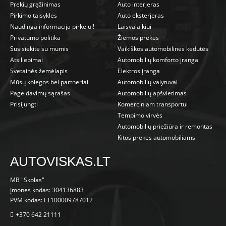
Prekių grąžinimas
Auto interjeras
Pirkimo taisyklės
Auto eksterjeras
Naudinga informacija pirkėjui!
Laisvalaikiui
Privatumo politika
Žiemos prekės
Susisiekite su mumis
Vaikiškos automobilinės kėdutės
Atsiliepimai
Automobilių komforto įranga
Svetainės žemėlapis
Elektros įranga
Mūsų kolegos bei partneriai
Automobilių valytuvai
Pageidavimų sąrašas
Automobilių apšvietimas
Prisijungti
Komerciniam transportui
Tempimo virvės
Automobilių priežiūra ir remontas
Kitos prekės automobiliams
AUTOVISKAS.LT
MB "Skolas"
Įmonės kodas: 304136883
PVM kodas: LT100009787012
+370 642 21111