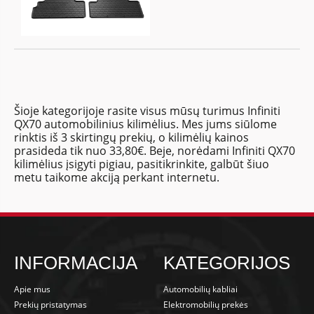
Šioje kategorijoje rasite visus mūsų turimus Infiniti
QX70 automobilinius kilimėlius. Mes jums siūlome
rinktis iš 3 skirtingų prekių, o kilimėlių kainos
prasideda tik nuo 33,80€. Beje, norėdami Infiniti QX70
kilimėlius įsigyti pigiau, pasitikrinkite, galbūt šiuo
metu taikome akciją perkant internetu.
INFORMACIJA
KATEGORIJOS
Apie mus
Automobilių kabliai
Prekių pristatymas
Elektromobilių prekės