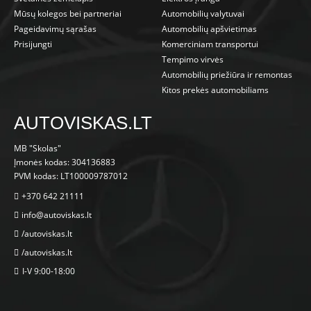
Mūsų kolegos bei partneriai
Automobilių valytuvai
Pageidavimų sąrašas
Automobilių apšvietimas
Prisijungti
Komerciniam transportui
Tempimo virvės
Automobilių priežiūra ir remontas
Kitos prekės automobiliams
AUTOVISKAS.LT
MB "Skolas"
Įmonės kodas: 304136883
PVM kodas: LT100009787012
+370 642 21111
info@autoviskas.lt
/autoviskas.lt
/autoviskas.lt
I-V 9:00-18:00