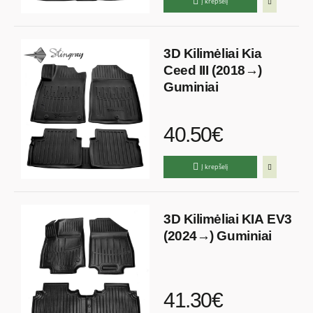
Į krepšelį
3D Kilimėliai Kia
Ceed III (2018→)
Guminiai
40.50€
Į krepšelį
3D Kilimėliai KIA EV3
(2024→) Guminiai
41.30€