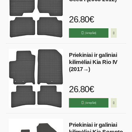
26.80€
Į krepšelį
Priekiniai ir galiniai
kilimėliai Kia Rio IV
(2017→)
26.80€
Į krepšelį
Priekiniai ir galiniai
kilimėliai Kia Sorento