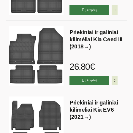
Į krepšelį
Priekiniai ir galiniai
kilimėliai Kia Ceed III
(2018→)
26.80€
Į krepšelį
Priekiniai ir galiniai
kilimėliai Kia EV6
(2021→)