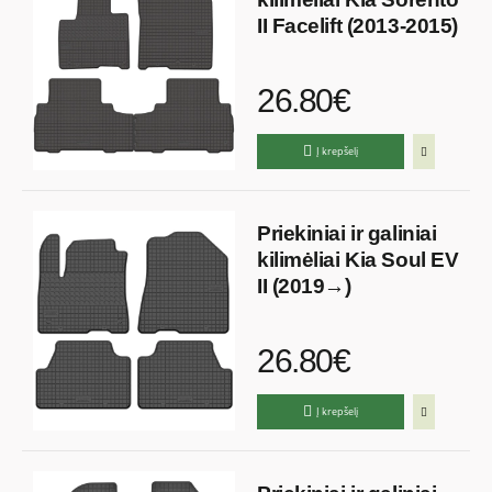
II Facelift (2013-2015)
26.80€
Į krepšelį
Priekiniai ir galiniai
kilimėliai Kia Soul EV
II (2019→)
26.80€
Į krepšelį