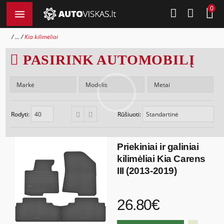
0
...
Kia kilimėliai
PASIRINK AUTOMOBILĮ
Rodyti:
Rūšiuoti:
Priekiniai ir galiniai
kilimėliai Kia Carens
III (2013-2019)
26.80€