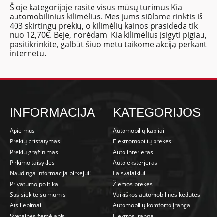
Šioje kategorijoje rasite visus mūsų turimus Kia
automobilinius kilimėlius. Mes jums siūlome rinktis iš
403 skirtingų prekių, o kilimėlių kainos prasideda tik
nuo 12,70€. Beje, norėdami Kia kilimėlius įsigyti pigiau,
pasitikrinkite, galbūt šiuo metu taikome akciją perkant
internetu.
INFORMACIJA
KATEGORIJOS
Apie mus
Automobilių kabliai
Prekių pristatymas
Elektromobilių prekės
Prekių grąžinimas
Auto interjeras
Pirkimo taisyklės
Auto eksterjeras
Naudinga informacija pirkėjui!
Laisvalaikiui
Privatumo politika
Žiemos prekės
Susisiekite su mumis
Vaikiškos automobilinės kėdutės
Atsiliepimai
Automobilių komforto įranga
Svetainės žemėlapis
Elektros įranga