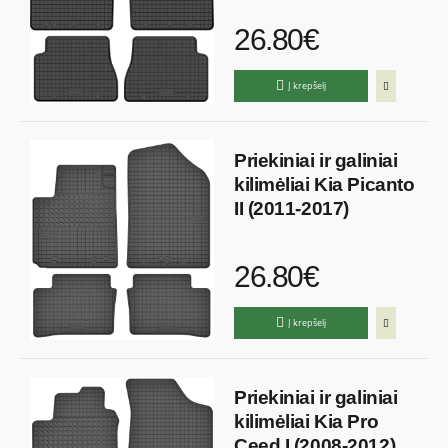
26.80€
Į krepšelį
Priekiniai ir galiniai
kilimėliai Kia Picanto
II (2011-2017)
26.80€
Į krepšelį
Priekiniai ir galiniai
kilimėliai Kia Pro
Ceed I (2008-2012)