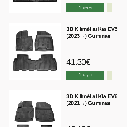
Į krepšelį
3D Kilimėliai Kia EV5
(2023→) Guminiai
41.30€
Į krepšelį
3D Kilimėliai Kia EV6
(2021→) Guminiai