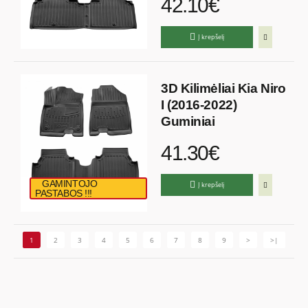
42.10€
Į krepšelį
3D Kilimėliai Kia Niro
I (2016-2022)
Guminiai
41.30€
GAMINTOJO
Į krepšelį
PASTABOS !!!
1
2
3
4
5
6
7
8
9
>
>|