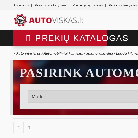
Apie mus
|
Prekių pristatymas
|
Prekių grąžinimas
|
Pirkimo taisyklės
PREKIŲ KATALOGAS
Auto interjeras
Automobiliniai kilimėliai
Salono kilimėliai
Lancia kilimė
PASIRINK AUTOM