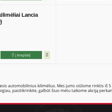
 kilimėliai Lancia
)
Į krepšelį
sis automobilinius kilimėlius. Mes jums siūlome rinktis iš 5 
pigiau, pasitikrinkite, galbūt šiuo metu taikome akciją perkan