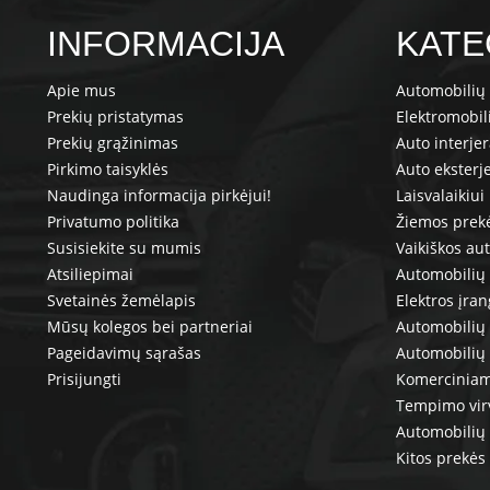
INFORMACIJA
KATE
Apie mus
Automobilių 
Prekių pristatymas
Elektromobil
Prekių grąžinimas
Auto interje
Pirkimo taisyklės
Auto eksterj
Naudinga informacija pirkėjui!
Laisvalaikiui
Privatumo politika
Žiemos prek
Susisiekite su mumis
Vaikiškos au
Atsiliepimai
Automobilių 
Svetainės žemėlapis
Elektros įra
Mūsų kolegos bei partneriai
Automobilių 
Pageidavimų sąrašas
Automobilių
Prisijungti
Komerciniam
Tempimo vir
Automobilių 
Kitos prekės