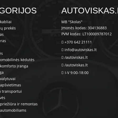
GORIJOS
AUTOVISKAS.
kabliai
MB "Skolas"
Įmonės kodas: 304136883
ių prekės
PVM kodas: LT100009787012
ras
eras
+370 642 21111
info@autoviskas.lt
ės
/autoviskas.lt
tomobilinės kėdutės
/autoviskas.lt
komforto įranga
nga
I-V 9:00-18:00
valytuvai
 apšvietimas
 transportui
vės
priežiūra ir remontas
 automobiliams