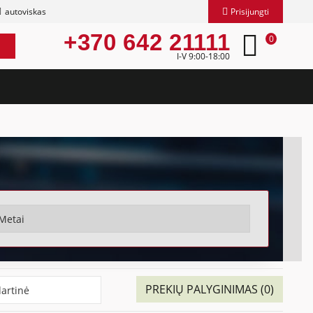
autoviskas
Prisijungti
+370 642 21111
0
I-V 9:00-18:00
PREKIŲ PALYGINIMAS (0)