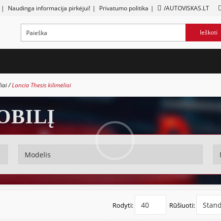
|
Naudinga informacija pirkėjui!
|
Privatumo politika
|
/AUTOVISKAS.LT
Ieškoti
liai
Lancia Thesis kilimėliai
OBILĮ
Rodyti:
Rūšiuoti: