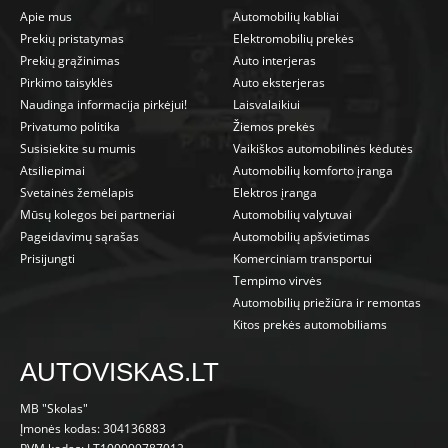
Apie mus
Automobilių kabliai
Prekių pristatymas
Elektromobilių prekės
Prekių grąžinimas
Auto interjeras
Pirkimo taisyklės
Auto eksterjeras
Naudinga informacija pirkėjui!
Laisvalaikiui
Privatumo politika
Žiemos prekės
Susisiekite su mumis
Vaikiškos automobilinės kėdutės
Atsiliepimai
Automobilių komforto įranga
Svetainės žemėlapis
Elektros įranga
Mūsų kolegos bei partneriai
Automobilių valytuvai
Pageidavimų sąrašas
Automobilių apšvietimas
Prisijungti
Komerciniam transportui
Tempimo virvės
Automobilių priežiūra ir remontas
Kitos prekės automobiliams
AUTOVISKAS.LT
MB "Skolas"
Įmonės kodas: 304136883