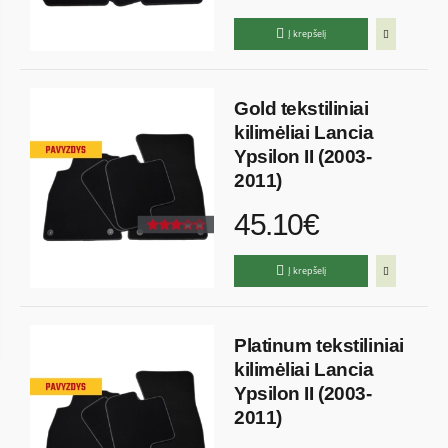
Į krepšelį
Gold tekstiliniai
kilimėliai Lancia
Ypsilon II (2003-
2011)
45.10€
Į krepšelį
Platinum tekstiliniai
kilimėliai Lancia
Ypsilon II (2003-
2011)