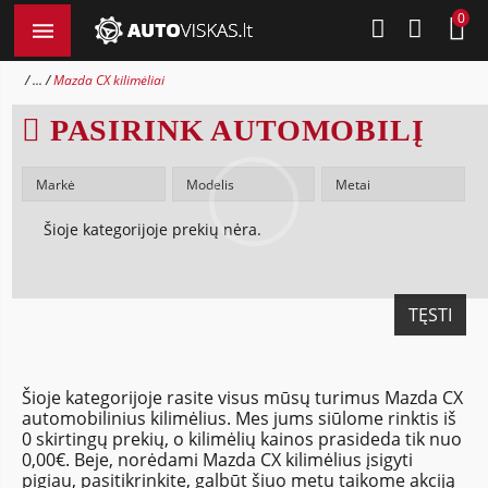
0
...
Mazda CX kilimėliai
PASIRINK AUTOMOBILĮ
Šioje kategorijoje prekių nėra.
TĘSTI
Šioje kategorijoje rasite visus mūsų turimus Mazda CX
automobilinius kilimėlius. Mes jums siūlome rinktis iš
0 skirtingų prekių, o kilimėlių kainos prasideda tik nuo
0,00€. Beje, norėdami Mazda CX kilimėlius įsigyti
pigiau, pasitikrinkite, galbūt šiuo metu taikome akciją