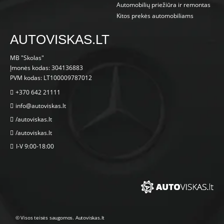
Automobilių priežiūra ir remontas
Kitos prekės automobiliams
AUTOVISKAS.LT
MB "Skolas"
Įmonės kodas: 304136883
PVM kodas: LT100009787012
+370 642 21111
info@autoviskas.lt
/autoviskas.lt
/autoviskas.lt
I-V 9:00-18:00
© Visos teisės saugomos. Autoviskas.lt