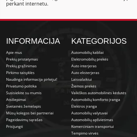
perkant internetu.
INFORMACIJA
KATEGORIJOS
Apie mus
Automobilių kabliai
Prekių pristatymas
Elektromobilių prekės
Prekių grąžinimas
Auto interjeras
Pirkimo taisyklės
Auto eksterjeras
Naudinga informacija pirkėjui!
Laisvalaikiui
Privatumo politika
Žiemos prekės
Susisiekite su mumis
Vaikiškos automobilinės kėdutės
Atsiliepimai
Automobilių komforto įranga
Svetainės žemėlapis
Elektros įranga
Mūsų kolegos bei partneriai
Automobilių valytuvai
Pageidavimų sąrašas
Automobilių apšvietimas
Prisijungti
Komerciniam transportui
Tempimo virvės