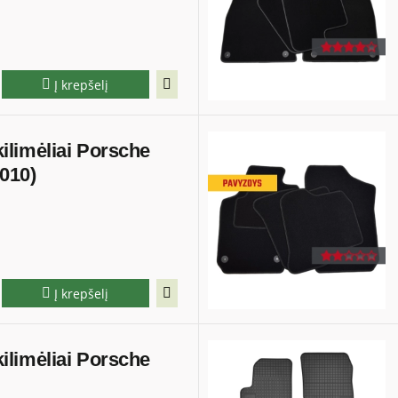
Į krepšelį
 kilimėliai Porsche
010)
Į krepšelį
 kilimėliai Porsche