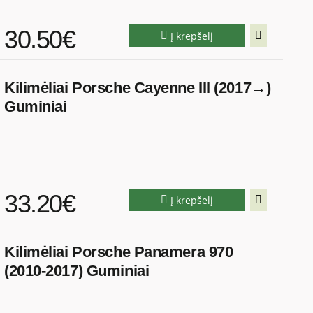
30.50€
Į krepšelį
Kilimėliai Porsche Cayenne III (2017→)
Guminiai
33.20€
Į krepšelį
Kilimėliai Porsche Panamera 970
(2010-2017) Guminiai