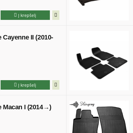
Į krepšelį
e Cayenne II (2010-
Į krepšelį
e Macan I (2014→)