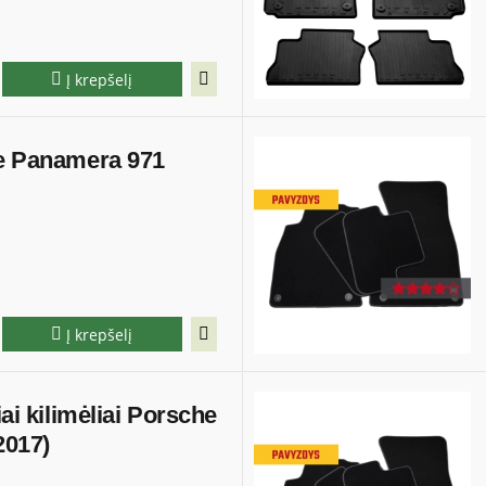
Į krepšelį
he Panamera 971
i
Į krepšelį
iai kilimėliai Porsche
2017)