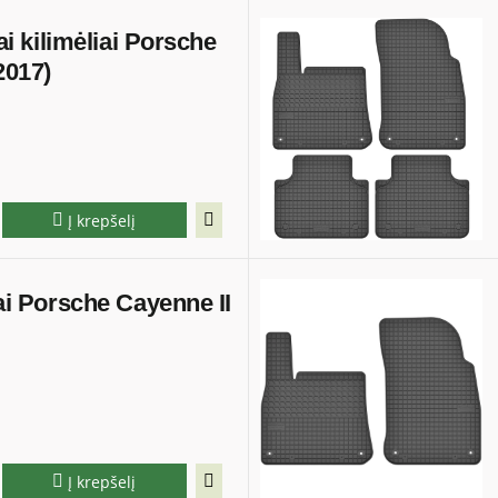
iai kilimėliai Porsche
2017)
Į krepšelį
iai Porsche Cayenne II
Į krepšelį