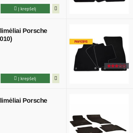
Į krepšelį
kilimėliai Porsche
010)
Į krepšelį
kilimėliai Porsche