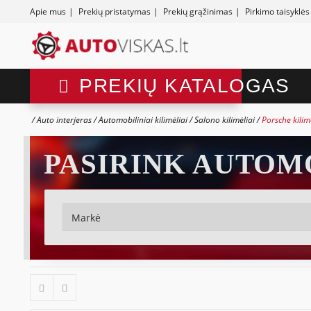
Apie mus
|
Prekių pristatymas
|
Prekių grąžinimas
|
Pirkimo taisyklės
PREKIŲ KATALOGAS
Auto interjeras
Automobiliniai kilimėliai
Salono kilimėliai
Porsche kilim
PASIRINK AUTOM