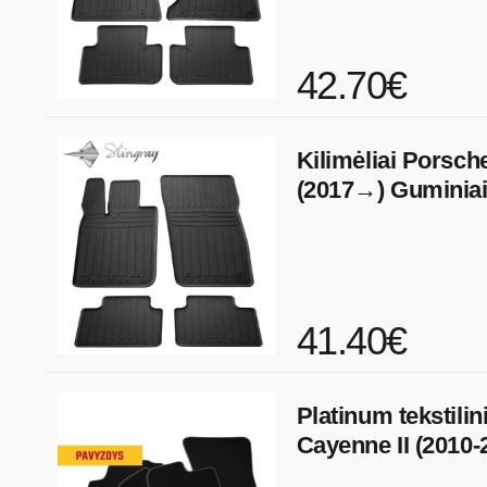
42.70€
Kilimėliai Porsc
(2017→) Guminia
41.40€
Platinum tekstilin
Cayenne II (2010-