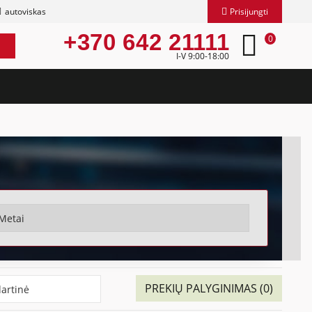
autoviskas
Prisijungti
+370 642 21111
0
I-V 9:00-18:00
PREKIŲ PALYGINIMAS (0)