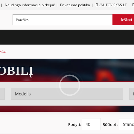
|
Naudinga informacija pirkėjui!
|
Privatumo politika
|
/AUTOVISKAS.LT
Ieškoti
ėliai
OBILĮ
Rodyti:
Rūšiuoti: